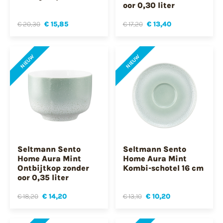
oor 0,30 liter
€ 20,30
€ 15,85
€ 17,20
€ 13,40
NIEUW
NIEUW
Seltmann Sento
Seltmann Sento
Home Aura Mint
Home Aura Mint
Ontbijtkop zonder
Kombi-schotel 16 cm
oor 0,35 liter
€ 18,20
€ 14,20
€ 13,10
€ 10,20