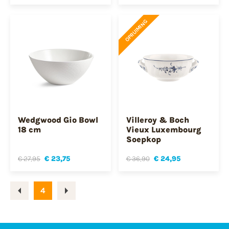
OPRUIMING
Wedgwood Gio Bowl
Villeroy & Boch
18 cm
Vieux Luxembourg
Soepkop
€ 27,95
€ 23,75
€ 36,90
€ 24,95
4