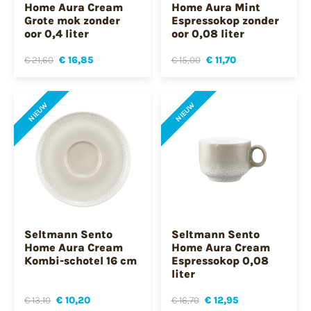
Home Aura Cream
Home Aura Mint
Grote mok zonder
Espressokop zonder
oor 0,4 liter
oor 0,08 liter
€ 21,60
€ 16,85
€ 15,00
€ 11,70
NIEUW
NIEUW
Seltmann Sento
Seltmann Sento
Home Aura Cream
Home Aura Cream
Kombi-schotel 16 cm
Espressokop 0,08
liter
€ 13,10
€ 10,20
€ 16,70
€ 12,95