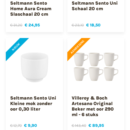
Seltmann Sento
Seltmann Sento Uni
Home Aura Cream
Schaal 20 cm
Slaschaal 20 cm
€ 31,20
€ 24,95
€ 23,10
€ 18,50
AANBIEDING
NIEUW
Seltmann Sento Uni
Villeroy & Boch
Kleine mok zonder
Artesano Original
oor 0,30 liter
Beker met oor 290
ml - 6 stuks
€ 12,70
€ 9,90
€ 143,40
€ 89,95