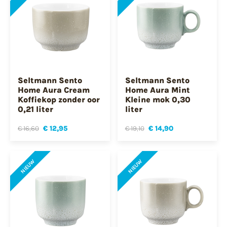
Seltmann Sento
Seltmann Sento
Home Aura Cream
Home Aura Mint
Koffiekop zonder oor
Kleine mok 0,30
0,21 liter
liter
€ 16,60
€ 12,95
€ 19,10
€ 14,90
NIEUW
NIEUW