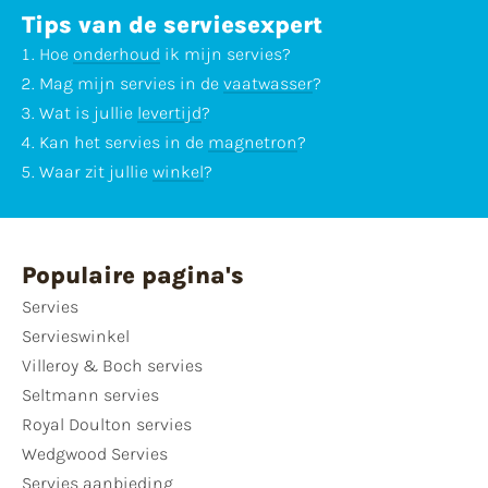
Tips van de serviesexpert
Hoe
onderhoud
ik mijn servies?
Mag mijn servies in de
vaatwasser
?
Wat is jullie
levertijd
?
Kan het servies in de
magnetron
?
Waar zit jullie
winkel
?
Populaire pagina's
Servies
Servieswinkel
Villeroy & Boch servies
Seltmann servies
Royal Doulton servies
Wedgwood Servies
Servies aanbieding