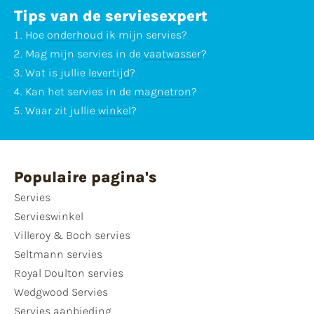
Tips van de serviesexpert
Hoe
onderhoud
ik mijn servies?
Mag mijn servies in de
vaatwasser
?
Wat is jullie
levertijd
?
Kan het servies in de
magnetron
?
Waar zit jullie
winkel
?
Populaire pagina's
Servies
Servieswinkel
Villeroy & Boch servies
Seltmann servies
Royal Doulton servies
Wedgwood Servies
Servies aanbieding