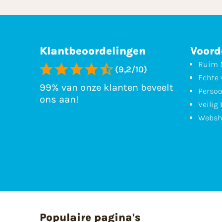
Klantbeoordelingen
Voord
Ruim 5
(9,2/10)
Echte 
99% van onze klanten beveelt
Persoo
ons aan!
Veilig
Websh
Populaire pagina's