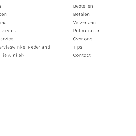
s
Bestellen
pen
Betalen
ies
Verzenden
servies
Retourneren
servies
Over ons
ervieswinkel Nederland
Tips
llie winkel?
Contact