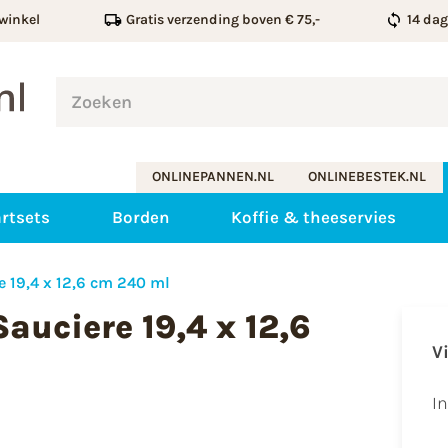
winkel
Gratis verzending boven € 75,-
14 da
ONLINEPANNEN.NL
ONLINEBESTEK.NL
rtsets
Borden
Koffie & theeservies
e 19,4 x 12,6 cm 240 ml
auciere 19,4 x 12,6
V
I