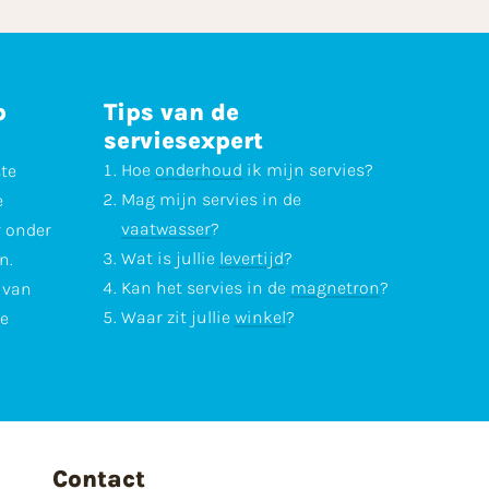
p
Tips van de
serviesexpert
Hoe
onderhoud
ik mijn servies?
ste
Mag mijn servies in de
e
vaatwasser
?
r onder
Wat is jullie
levertijd
?
n.
Kan het servies in de
magnetron
?
l van
Waar zit jullie
winkel
?
te
Contact