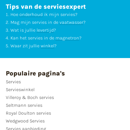
Tips van de serviesexpert
Hoe
onderhoud
ik mijn servies?
Mag mijn servies in de
vaatwasser
?
Wat is jullie
levertijd
?
Kan het servies in de
magnetron
?
Waar zit jullie
winkel
?
Populaire pagina's
Servies
Servieswinkel
Villeroy & Boch servies
Seltmann servies
Royal Doulton servies
Wedgwood Servies
Servies aanbieding