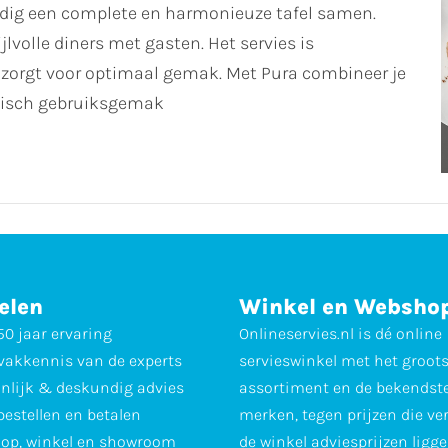
oudig een complete en harmonieuze tafel samen.
jlvolle diners met gasten. Het servies is
zorgt voor optimaal gemak. Met Pura combineer je
tisch gebruiksgemak
elen
Winkel en Websho
0 jaar ervaring
Onlineservies.nl is dé online
vakkennis van de experts
servieswinkel met het groot
nlijk & deskundig advies
assortiment en de bekendst
 bestellen en betalen
merken, tegen prijzen die ve
op, winkel en showroom
de winkel adviesprijzen ligge