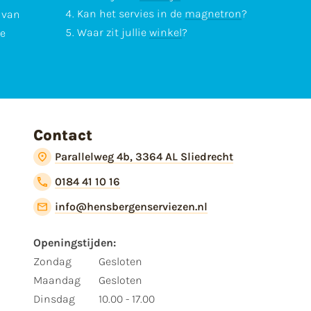
Kan het servies in de
magnetron
?
l van
Waar zit jullie
winkel
?
te
Contact
Parallelweg 4b, 3364 AL Sliedrecht
0184 41 10 16
info@hensbergenserviezen.nl
Openingstijden:
Zondag
Gesloten
Maandag
Gesloten
Dinsdag
10.00 - 17.00