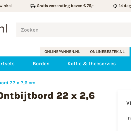
winkel
Gratis verzending boven € 75,-
14 da
ONLINEPANNEN.NL
ONLINEBESTEK.NL
rtsets
Borden
Koffie & theeservies
bord 22 x 2,6 cm
Ontbijtbord 22 x 2,6
V
I