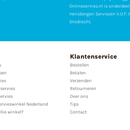
Onlineservies.nl is onderdee
Hensbergen Serviezen V.O.F. 
Sliedrecht.
Klantenservice
s
Bestellen
pen
Betalen
ies
Verzenden
servies
Retourneren
servies
Over ons
ervieswinkel Nederland
Tips
llie winkel?
Contact