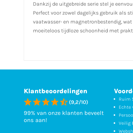
Dankzij de uitgebreide serie stel je eenv
Perfect voor zowel dagelijks gebruik als sti
vaatwasser- en magnetronbestendig, wat 
moeiteloos tijdloze schoonheid met prak
Klantbeoordelingen
Voord
Ruim 5
(9,2/10)
Echte 
99% van onze klanten beveelt
Persoo
ons aan!
Veilig
Websh