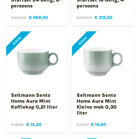
persoons
persoons
€ 631,00
€ 469,00
€ 421,00
€ 315,00
NIEUW
NIEUW
Seltmann Sento
Seltmann Sento
Home Aura Mint
Home Aura Mint
Koffiekop 0,21 liter
Kleine mok 0,30
liter
€ 18,40
€ 14,35
€ 19,10
€ 14,90