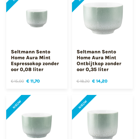
Seltmann Sento
Seltmann Sento
Home Aura Mint
Home Aura Mint
Espressokop zonder
Ontbijtkop zonder
oor 0,08 liter
oor 0,35 liter
€ 15,00
€ 11,70
€ 18,20
€ 14,20
NIEUW
NIEUW