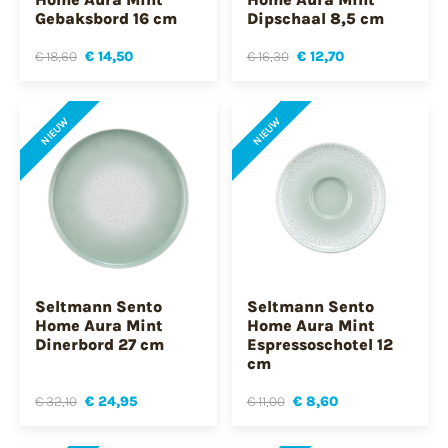
Gebaksbord 16 cm
Dipschaal 8,5 cm
€ 18,60
€ 14,50
€ 16,30
€ 12,70
NIEUW
NIEUW
Seltmann Sento
Seltmann Sento
Home Aura Mint
Home Aura Mint
Dinerbord 27 cm
Espressoschotel 12
cm
€ 32,10
€ 24,95
€ 11,00
€ 8,60