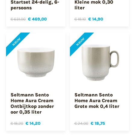
Startset 24-delig, 6-
Kleine mok 0,30
persoons
liter
€ 631,00
€ 469,00
€ 19,10
€ 14,90
NIEUW
NIEUW
Seltmann Sento
Seltmann Sento
Home Aura Cream
Home Aura Cream
Ontbijtkop zonder
Grote mok 0,4 liter
oor 0,35 liter
€ 18,20
€ 14,20
€ 24,00
€ 18,75