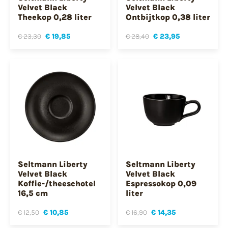
Velvet Black
Velvet Black
Theekop 0,28 liter
Ontbijtkop 0,38 liter
€ 23,30
€ 19,85
€ 28,40
€ 23,95
Seltmann Liberty
Seltmann Liberty
Velvet Black
Velvet Black
Koffie-/theeschotel
Espressokop 0,09
16,5 cm
liter
€ 12,50
€ 10,85
€ 16,90
€ 14,35