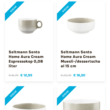
NIEUW
NIEUW
Seltmann Sento
Seltmann Sento
Home Aura Cream
Home Aura Cream
Espressokop 0,08
Muesli-/dessertscha
liter
al 15 cm
€ 16,70
€ 12,95
€ 20,70
€ 16,50
NIEUW
NIEUW