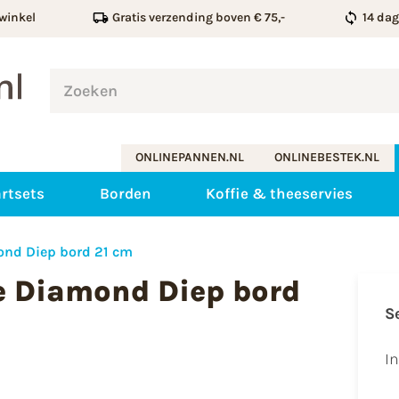
winkel
Gratis verzending boven € 75,-
14 da
ONLINEPANNEN.NL
ONLINEBESTEK.NL
rtsets
Borden
Koffie & theeservies
nd Diep bord 21 cm
e Diamond Diep bord
S
I