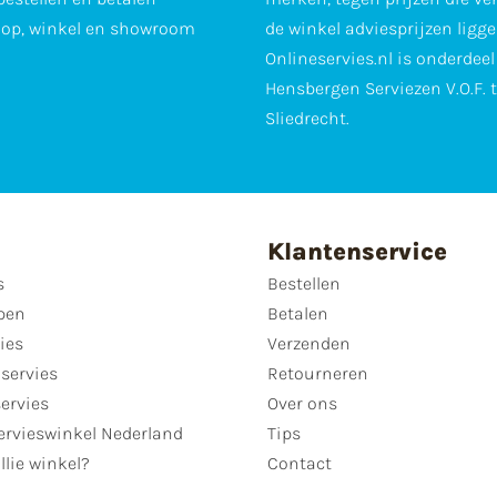
op, winkel en showroom
de winkel adviesprijzen ligge
Onlineservies.nl is onderdee
Hensbergen Serviezen V.O.F. 
Sliedrecht.
Klantenservice
s
Bestellen
pen
Betalen
ies
Verzenden
servies
Retourneren
servies
Over ons
ervieswinkel Nederland
Tips
llie winkel?
Contact