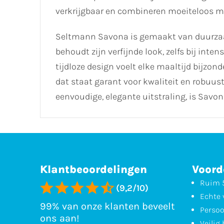
verkrijgbaar en combineren moeiteloos met
Seltmann Savona is gemaakt van duurzaam 
behoudt zijn verfijnde look, zelfs bij inten
tijdloze design voelt elke maaltijd bijzon
dat staat garant voor kwaliteit en robuus
eenvoudige, elegante uitstraling, is Savo
Klantbeoordelingen
Voord
Ruim 5
(9,2/10)
Echte 
99% van onze klanten beveelt
Persoo
ons aan!
Veilig