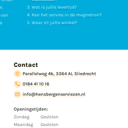
Wat is jullie
levertijd
?
n.
Kan het servies in de
magnetron
?
l van
Waar zit jullie
winkel
?
te
Contact
Parallelweg 4b, 3364 AL Sliedrecht
0184 41 10 16
info@hensbergenserviezen.nl
Openingstijden:
Zondag
Gesloten
Maandag
Gesloten