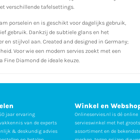
 verschillende tafelsettings.
porselein en is geschikt voor dagelijks gebruik,
sief gebruik. Dankzij de subtiele glans en het
der en stijlvol aan. Created and designed in Germany;
theid. Voor wie een modern servies zoekt met een
na Fine Diamond de ideale keuze.
elen
Winkel en Websho
0 jaar ervaring
Onlineservies.nl is dé online
vakkennis van de experts
servieswinkel met het groot
nlijk & deskundig advies
assortiment en de bekendst
 bestellen en betalen
merken, tegen prijzen die ve