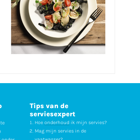
p
Tips van de
serviesexpert
Hoe
onderhoud
ik mijn servies?
ste
Mag mijn servies in de
e
vaatwasser
?
r onder