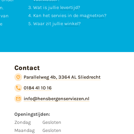
Wat is jullie
levertijd
?
n.
Kan het servies in de
magnetron
?
l van
Waar zit jullie
winkel
?
te
Contact
Parallelweg 4b, 3364 AL Sliedrecht
0184 41 10 16
info@hensbergenserviezen.nl
Openingstijden:
Zondag
Gesloten
Maandag
Gesloten