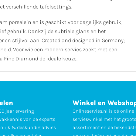
 verschillende tafelsettings.
porselein en is geschikt voor dagelijks gebruik,
sief gebruik. Dankzij de subtiele glans en het
der en stijlvol aan. Created and designed in Germany;
theid. Voor wie een modern servies zoekt met een
na Fine Diamond de ideale keuze.
elen
Winkel en Websho
0 jaar ervaring
Onlineservies.nl is dé online
vakkennis van de experts
servieswinkel met het groot
nlijk & deskundig advies
assortiment en de bekendst
 bestellen en betalen
merken, tegen prijzen die ve