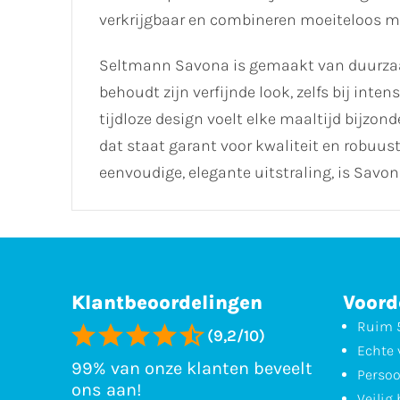
verkrijgbaar en combineren moeiteloos met
Seltmann Savona is gemaakt van duurzaam 
behoudt zijn verfijnde look, zelfs bij inten
tijdloze design voelt elke maaltijd bijzon
dat staat garant voor kwaliteit en robuus
eenvoudige, elegante uitstraling, is Savo
Klantbeoordelingen
Voord
Ruim 5
(9,2/10)
Echte 
99% van onze klanten beveelt
Persoo
ons aan!
Veilig