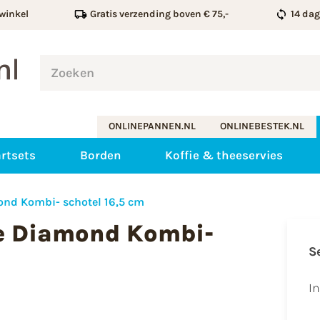
winkel
Gratis verzending boven € 75,-
14 da
ONLINEPANNEN.NL
ONLINEBESTEK.NL
rtsets
Borden
Koffie & theeservies
nd Kombi- schotel 16,5 cm
e Diamond Kombi-
S
I