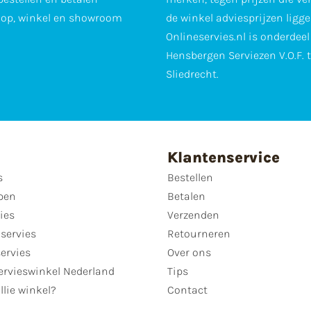
op, winkel en showroom
de winkel adviesprijzen ligge
Onlineservies.nl is onderdee
Hensbergen Serviezen V.O.F. 
Sliedrecht.
Klantenservice
s
Bestellen
pen
Betalen
ies
Verzenden
servies
Retourneren
servies
Over ons
ervieswinkel Nederland
Tips
llie winkel?
Contact