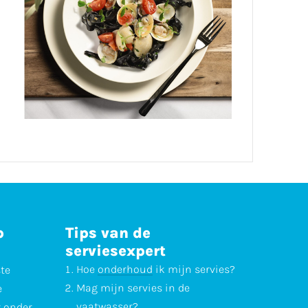
p
Tips van de
serviesexpert
Hoe
onderhoud
ik mijn servies?
ste
Mag mijn servies in de
e
vaatwasser
?
r onder