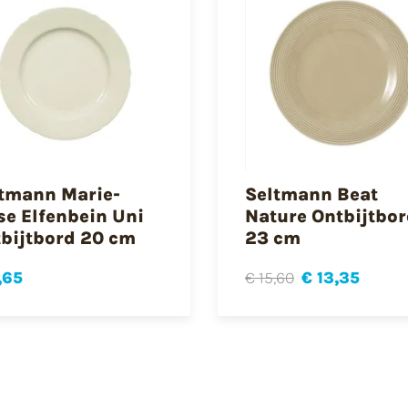
tmann Marie-
Seltmann Beat
se Elfenbein Uni
Nature Ontbijtbo
bijtbord 20 cm
23 cm
,65
€ 15,60
€ 13,35