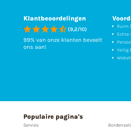
Klantbeoordelingen
Voord
Ruim 5
(9,2/10)
Echte 
99% van onze klanten beveelt
Persoo
ons aan!
Veilig
Websh
Populaire pagina's
Servies
Bordenset