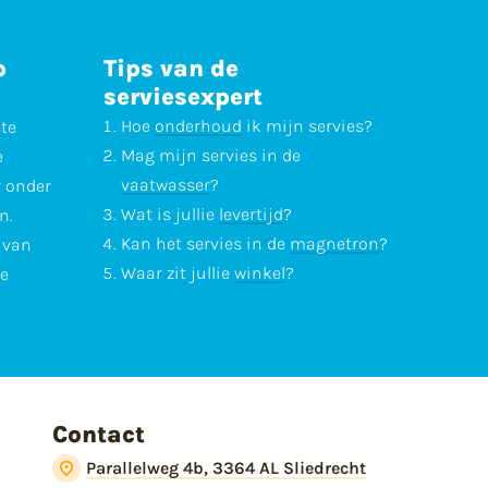
p
Tips van de
serviesexpert
Hoe
onderhoud
ik mijn servies?
ste
Mag mijn servies in de
e
vaatwasser
?
r onder
Wat is jullie
levertijd
?
n.
Kan het servies in de
magnetron
?
l van
Waar zit jullie
winkel
?
te
Contact
Parallelweg 4b, 3364 AL Sliedrecht