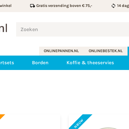
winkel
Gratis verzending boven € 75,-
14 da
ONLINEPANNEN.NL
ONLINEBESTEK.NL
rtsets
Borden
Koffie & theeservies
NIEUW