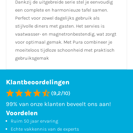
Dankzij de uitgebreide serie stel je eenvoudig
een complete en harmonieuze tafel samen.
Perfect voor zowel dagelijks gebruik als
stijlvolle diners met gasten. Het servies is
vaatwasser- en magnetronbestendig, wat zorgt
voor optimaal gemak. Met Pura combineer je
moeiteloos tijdloze schoonheid met praktisch
gebruiksgemak
Klantbeoordelingen
(9,2/10)
99% van onze klanten beveelt ons aan!
Voordelen
Ruim 50 jaar ervaring
Echte vakkennis van de experts