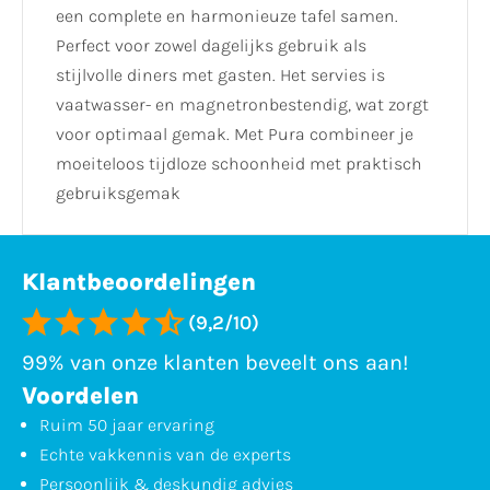
een complete en harmonieuze tafel samen.
Perfect voor zowel dagelijks gebruik als
stijlvolle diners met gasten. Het servies is
vaatwasser- en magnetronbestendig, wat zorgt
voor optimaal gemak. Met Pura combineer je
moeiteloos tijdloze schoonheid met praktisch
gebruiksgemak
Klantbeoordelingen
(9,2/10)
99% van onze klanten beveelt ons aan!
Voordelen
Ruim 50 jaar ervaring
Echte vakkennis van de experts
Persoonlijk & deskundig advies