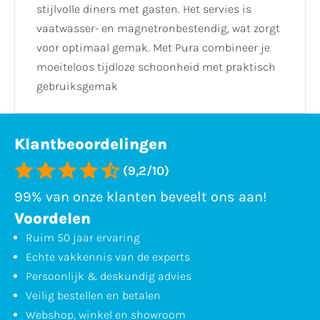
stijlvolle diners met gasten. Het servies is
vaatwasser- en magnetronbestendig, wat zorgt
voor optimaal gemak. Met Pura combineer je
moeiteloos tijdloze schoonheid met praktisch
gebruiksgemak
Klantbeoordelingen
(9,2/10)
99% van onze klanten beveelt ons aan!
Voordelen
Ruim 50 jaar ervaring
Echte vakkennis van de experts
Persoonlijk & deskundig advies
Veilig bestellen en betalen
Webshop, winkel en showroom