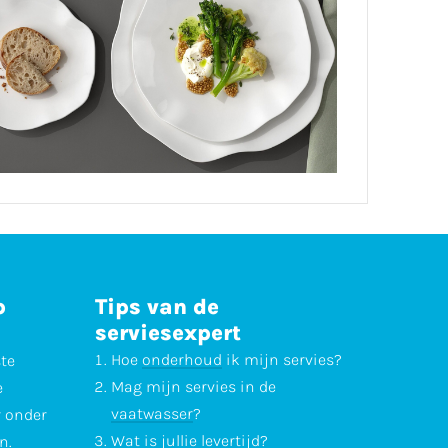
p
Tips van de
serviesexpert
Hoe
onderhoud
ik mijn servies?
ste
Mag mijn servies in de
e
vaatwasser
?
r onder
Wat is jullie
levertijd
?
n.