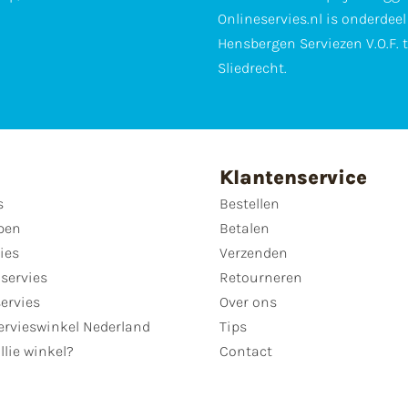
Onlineservies.nl is onderdee
Hensbergen Serviezen V.O.F. 
Sliedrecht.
Klantenservice
s
Bestellen
pen
Betalen
ies
Verzenden
servies
Retourneren
servies
Over ons
ervieswinkel Nederland
Tips
llie winkel?
Contact