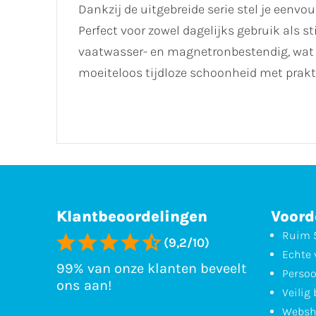
Dankzij de uitgebreide serie stel je eenv
Perfect voor zowel dagelijks gebruik als sti
vaatwasser- en magnetronbestendig, wat 
moeiteloos tijdloze schoonheid met prak
Klantbeoordelingen
Voord
Ruim 5
(9,2/10)
Echte 
99% van onze klanten beveelt
Persoo
ons aan!
Veilig
Websh