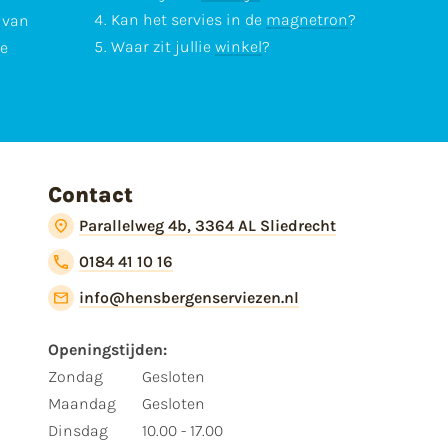
Kan het servies in de
magnetron
?
l van
Waar zit jullie
winkel
?
te
Contact
Parallelweg 4b, 3364 AL Sliedrecht
0184 41 10 16
info@hensbergenserviezen.nl
Openingstijden:
Zondag
Gesloten
Maandag
Gesloten
Dinsdag
10.00 - 17.00