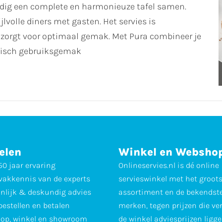
oudig een complete en harmonieuze tafel samen.
jlvolle diners met gasten. Het servies is
zorgt voor optimaal gemak. Met Pura combineer je
tisch gebruiksgemak
elen
Winkel en Websho
0 jaar ervaring
Onlineservies.nl is dé online
vakkennis van de experts
servieswinkel met het groot
nlijk & deskundig advies
assortiment en de bekendst
 bestellen en betalen
merken, tegen prijzen die ve
op, winkel en showroom
de winkel adviesprijzen ligge