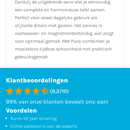
Dankzij de uitgebreide serie stel je eenvoudig
een complete en harmonieuze tafel samen.
Perfect voor zowel dagelijks gebruik als
stijlvolle diners met gasten. Het servies is
vaatwasser- en magnetronbestendig, wat zorgt
voor optimaal gemak. Met Pura combineer je
moeiteloos tijdloze schoonheid met praktisch
gebruiksgemak
Klantbeoordelingen
(9,2/10)
99% van onze klanten beveelt ons aan!
Voordelen
Ruim 50 jaar ervaring
Echte vakkennis van de experts