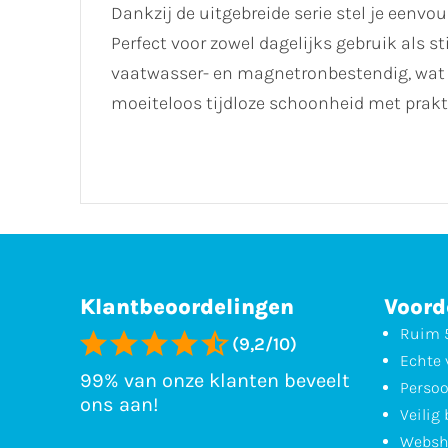
Dankzij de uitgebreide serie stel je eenv
Perfect voor zowel dagelijks gebruik als sti
vaatwasser- en magnetronbestendig, wat 
moeiteloos tijdloze schoonheid met prak
Klantbeoordelingen
Voord
Ruim 5
(9,2/10)
Echte 
99% van onze klanten beveelt
Persoo
ons aan!
Veilig
Websh