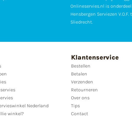
Onlineservies.nl is onderdee
Hensbergen Serviezen V.O.F. 
Sliedrecht.
Klantenservice
s
Bestellen
pen
Betalen
ies
Verzenden
servies
Retourneren
servies
Over ons
ervieswinkel Nederland
Tips
llie winkel?
Contact