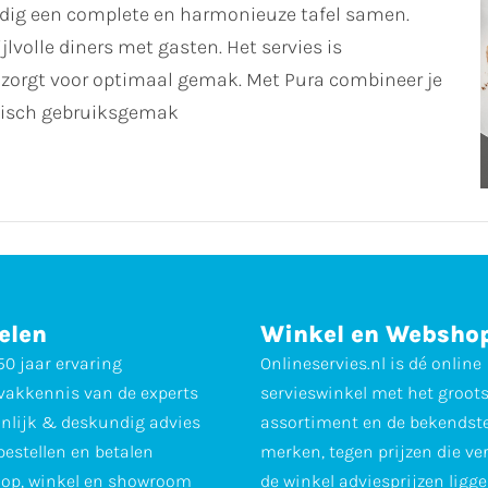
oudig een complete en harmonieuze tafel samen.
jlvolle diners met gasten. Het servies is
zorgt voor optimaal gemak. Met Pura combineer je
tisch gebruiksgemak
elen
Winkel en Websho
0 jaar ervaring
Onlineservies.nl is dé online
vakkennis van de experts
servieswinkel met het groot
nlijk & deskundig advies
assortiment en de bekendst
 bestellen en betalen
merken, tegen prijzen die ve
op, winkel en showroom
de winkel adviesprijzen ligge