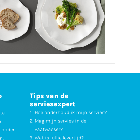
p
Tips van de
serviesexpert
Hoe
onderhoud
ik mijn servies?
ste
Mag mijn servies in de
e
vaatwasser
?
r onder
Wat is jullie
levertijd
?
n.