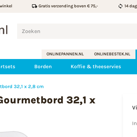
winkel
Gratis verzending boven € 75,-
14 da
ONLINEPANNEN.NL
ONLINEBESTEK.NL
rtsets
Borden
Koffie & theeservies
tbord 32,1 x 2,8 cm
Gourmetbord 32,1 x
V
I