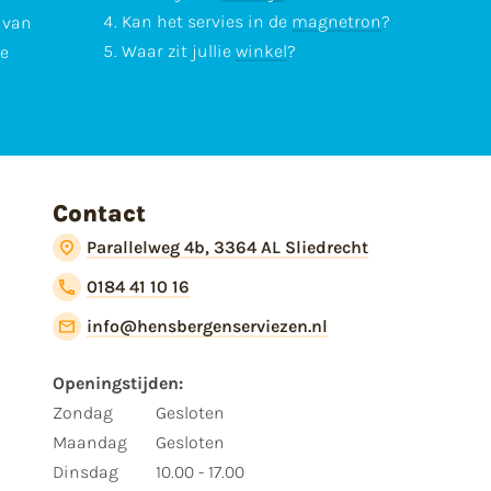
Kan het servies in de
magnetron
?
l van
Waar zit jullie
winkel
?
te
Contact
Parallelweg 4b, 3364 AL Sliedrecht
0184 41 10 16
info@hensbergenserviezen.nl
Openingstijden:
Zondag
Gesloten
Maandag
Gesloten
Dinsdag
10.00 - 17.00