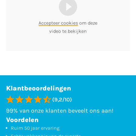
Accepteer cookies
om deze
video te bekijken
Klantbeoordelingen
(9,2/10)
99% van onze klanten beveelt ons aan!
Voordelen
Ruim 50 jaar ervaring