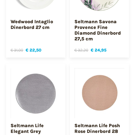
Wedwood Intaglio
Seltmann Savona
Dinerbord 27 cm
Provence Fine
Diamond Dinerbord
27,5 cm
€ 31,00
€ 22,50
€ 32,20
€ 24,95
Seltmann Life
Seltmann Life Posh
Elegant Grey
Rose Dinerbord 28