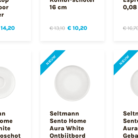
oor
16 cm
0,08 
er
 14,20
€ 13,10
€ 10,20
€ 16,7
NIEUW
NIEUW
nn
Seltmann
Selt
Home
Sento Home
Sent
hite
Aura White
Aura
soschot
Ontbijtbord
Geba