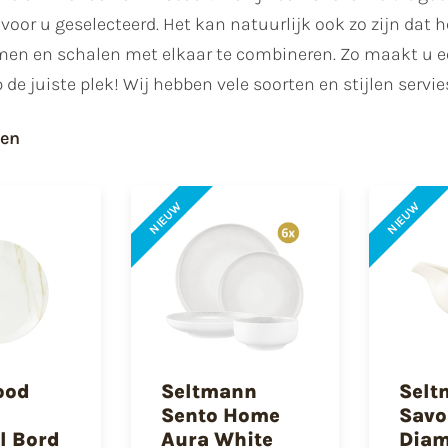
voor u geselecteerd. Het kan natuurlijk ook zo zijn dat h
n en schalen met elkaar te combineren. Zo maakt u een ei
 de juiste plek! Wij hebben vele soorten en stijlen servie
ten
NIEUW
NIEUW
ood
Seltmann
Selt
Sento Home
Savo
l Bord
Aura White
Dia