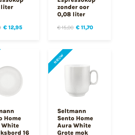
liter
zonder oor
0,08 liter
0
€ 12,95
€ 15,00
€ 11,70
NIEUW
mann
Seltmann
o Home
Sento Home
 White
Aura White
ksbord 16
Grote mok