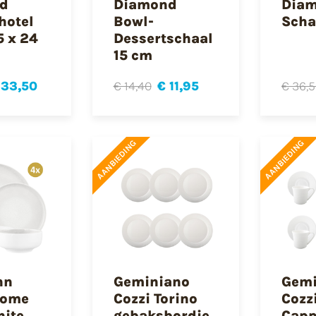
d
Diamond
Dia
hotel
Bowl-
Scha
5 x 24
Dessertschaal
15 cm
 33,50
€ 14,40
€ 11,95
€ 36,
AANBIEDING
AANBIEDING
nn
Geminiano
Gemi
Home
Cozzi Torino
Cozz
hite
gebaksbordje
Capp