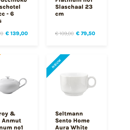
 schotel
Slaschaal 23
c - 6
cm
s
70
€ 139,00
€ 109,00
€ 79,50
NIEUW
eroy &
Seltmann
 Anmut
Sento Home
inum no1
Aura White