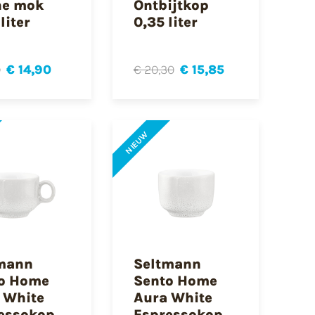
ne mok
Ontbijtkop
liter
0,35 liter
0
€ 14,90
€ 20,30
€ 15,85
NIEUW
mann
Seltmann
o Home
Sento Home
 White
Aura White
essokop
Espressokop