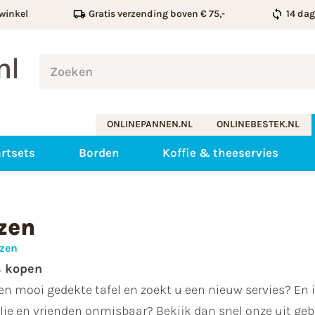
winkel
Gratis verzending boven € 75,-
14 da
ONLINEPANNEN.NL
ONLINEBESTEK.NL
rtsets
Borden
Koffie & theeservies
zen
ezen
s kopen
n mooi gedekte tafel en zoekt u een nieuw servies? En is
ie en vrienden onmisbaar? Bekijk dan snel onze uit gebr