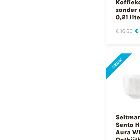
Koffiek
zonder 
0,21 lit
€ 16,60
€
NIEUW
Seltma
Sento 
Aura W
Ontbijt