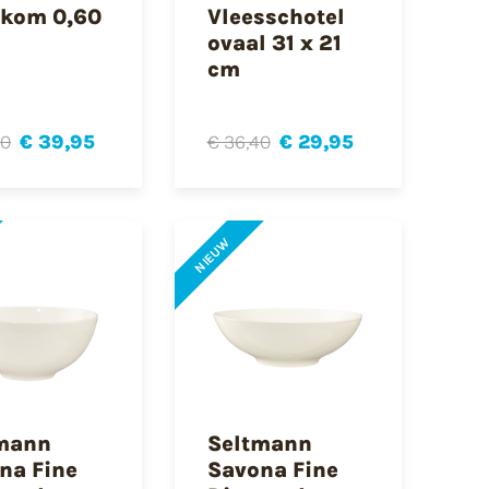
kom 0,60
Vleesschotel
ovaal 31 x 21
cm
80
€ 39,95
€ 36,40
€ 29,95
NIEUW
mann
Seltmann
na Fine
Savona Fine