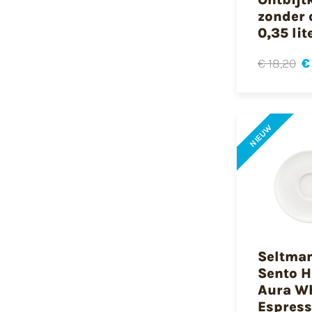
zonder 
0,35 lit
€ 18,20
€
NIEUW
Seltma
Sento 
Aura W
Espres