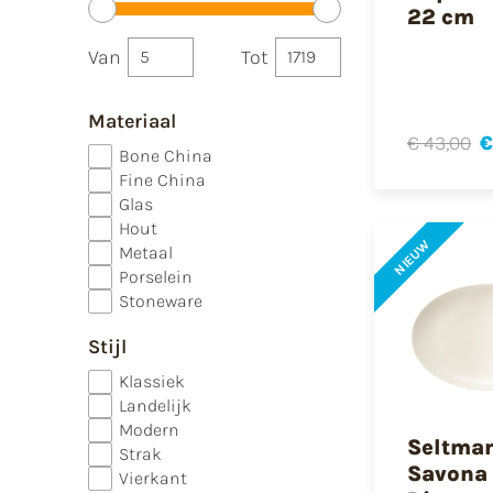
22 cm
Van
Tot
Materiaal
€ 43,00
€
Bone China
Fine China
Glas
Hout
NIEUW
Metaal
Porselein
Stoneware
Stijl
Klassiek
Landelijk
Modern
Seltma
Strak
Savona 
Vierkant