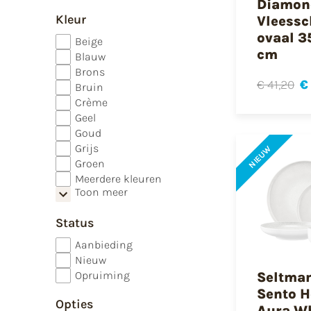
Diamon
Kleur
Vleessc
ovaal 3
Beige
cm
Blauw
Brons
€ 41,20
€
Bruin
Crème
Geel
Goud
Grijs
NIEUW
Groen
Meerdere kleuren
Toon meer
Status
Aanbieding
Nieuw
Opruiming
Seltma
Sento 
Opties
Aura W