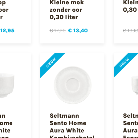
op
Kleine mok
Klei
oor
zonder oor
0,30 
er
0,30 liter
 12,95
€ 17,20
€ 13,40
€ 19,1
NIEUW
NIEUW
nn
Seltmann
Selt
Home
Sento Home
Sent
hite
Aura White
Aura
kop
Kombi-schotel
Espr