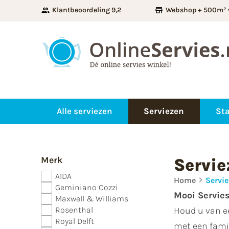
Klantbeoordeling 9,2
Webshop + 500m² 
Alle serviezen
Serviezen
Sta
Merk
Servie
AIDA
Home
Servi
Geminiano Cozzi
Mooi Servie
Maxwell & Williams
Rosenthal
Houd u van ee
Royal Delft
met een famil