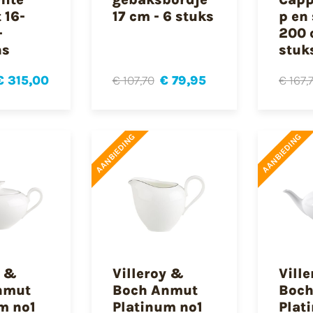
 16-
17 cm - 6 stuks
p en
-
200 c
ns
stuk
€ 315,00
€ 107,70
€ 79,95
€ 167,
AANBIEDING
AANBIEDING
y &
Villeroy &
Vill
nmut
Boch Anmut
Boch
m no1
Platinum no1
Plat