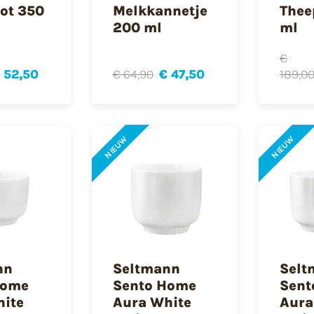
ot 350
Melkkannetje
Thee
200 ml
ml
€
 52,50
€ 64,90
€ 47,50
189,0
NIEUW
NIEUW
nn
Seltmann
Selt
Home
Sento Home
Sent
hite
Aura White
Aura