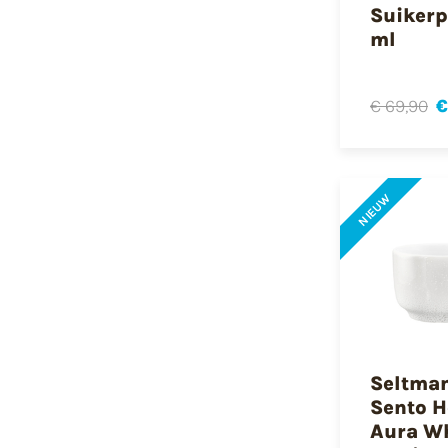
Suikerp
ml
€ 69,90
€
NIEUW
Seltma
Sento 
Aura W