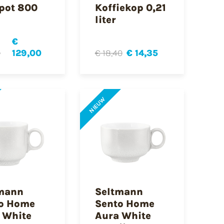
pot 800
Koffiekop 0,21
liter
€
0
129,00
€ 18,40
€ 14,35
NIEUW
mann
Seltmann
o Home
Sento Home
 White
Aura White