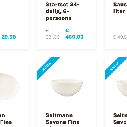
Startset 24-
Saus
delig, 6-
liter
persoons
€
€
 29,50
631,00
469,00
€ 49,
NIEUW
NIEUW
nn
Seltmann
Selt
Fine
Savona Fine
Savo