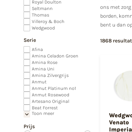
Royal Doulton
ons met zorg 
Seltmann
Thomas
borden, komme
Villeroy & Boch
bent u dan op
Wedgwood
Serie
1868 resulta
Afina
Amina Celadon Groen
Amina Rose
Amina Uni
Amina Zilvergrijs
Anmut
Anmut Platinum no1
Anmut Rosewood
Artesano Original
Beat Forrest
Toon meer
Wedgw
Venato
Prijs
Imperia