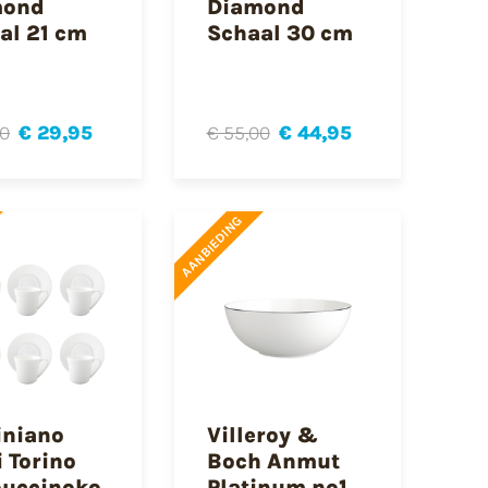
mond
Diamond
al 21 cm
Schaal 30 cm
50
€ 29,95
€ 55,00
€ 44,95
AANBIEDING
niano
Villeroy &
i Torino
Boch Anmut
uccinoko
Platinum no1