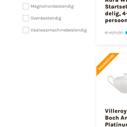
Magnetronbestendig
Startset
delig, 4
Ovenbestendig
persoo
Vaatwasmachinebestendig
€ 421,00
AANBIEDING
Villero
Boch A
Platinu