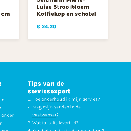
m
Luise Strooibloem
4 cm
Koffiekop en schotel
€ 24,20
p
Tips van de
serviesexpert
Hoe
onderhoud
ik mijn servies?
ste
Mag mijn servies in de
e
vaatwasser
?
r onder
Wat is jullie
levertijd
?
n.
Kan het servies in de
magnetron
?
l van