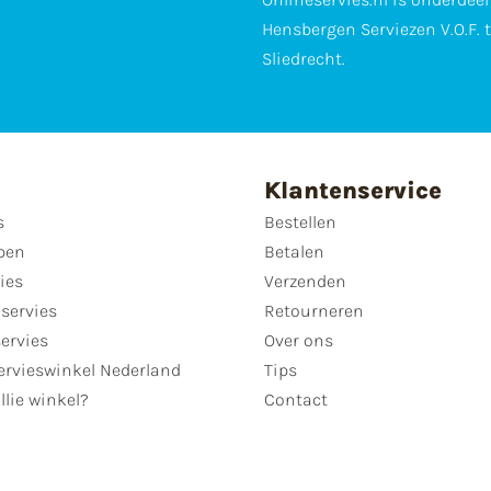
Hensbergen Serviezen V.O.F. 
Sliedrecht.
Klantenservice
s
Bestellen
pen
Betalen
ies
Verzenden
servies
Retourneren
servies
Over ons
ervieswinkel Nederland
Tips
llie winkel?
Contact