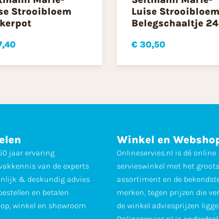
se Strooibloem
Luise Strooibloe
kerpot
Belegschaaltje 2
7,40
€ 30,50
elen
Winkel en Websho
0 jaar ervaring
Onlineservies.nl is dé online
vakkennis van de experts
servieswinkel met het groot
nlijk & deskundig advies
assortiment en de bekendst
 bestellen en betalen
merken, tegen prijzen die ve
op, winkel en showroom
de winkel adviesprijzen ligge
Onlineservies.nl is onderdee