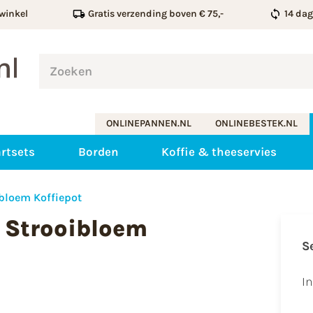
winkel
Gratis verzending boven € 75,-
14 da
ONLINEPANNEN.NL
ONLINEBESTEK.NL
rtsets
Borden
Koffie & theeservies
bloem Koffiepot
 Strooibloem
S
I