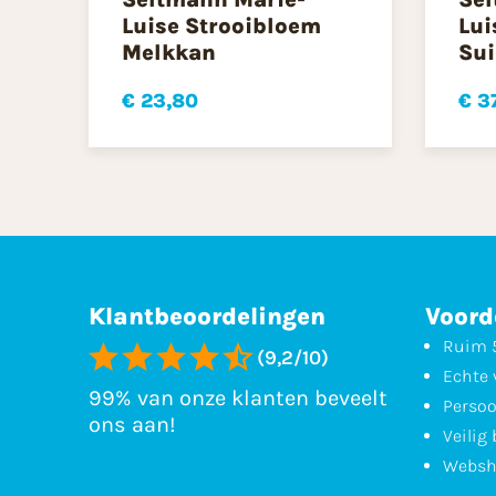
Luise Strooibloem
Lui
Melkkan
Sui
€ 23,80
€ 3
Klantbeoordelingen
Voord
Ruim 5
(9,2/10)
Echte 
99% van onze klanten beveelt
Persoo
ons aan!
Veilig
Websh