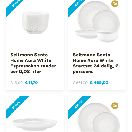
NIEUW
NIEUW
Seltmann Sento
Seltmann Sento
Home Aura White
Home Aura White
Espressokop zonder
Startset 24-delig, 6-
oor 0,08 liter
persoons
€ 15,00
€ 11,70
€ 631,00
€ 469,00
NIEUW
NIEUW