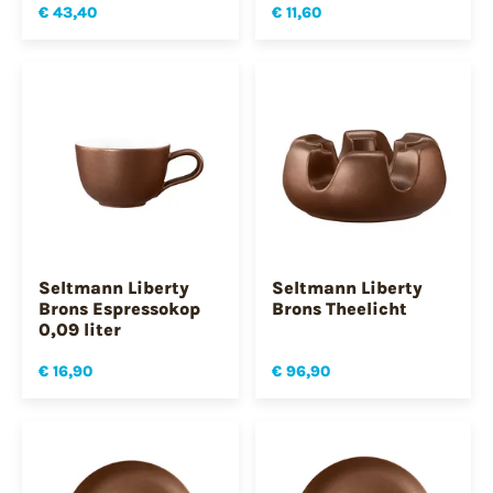
€ 43,40
€ 11,60
Seltmann Liberty
Seltmann Liberty
Brons Espressokop
Brons Theelicht
0,09 liter
€ 16,90
€ 96,90