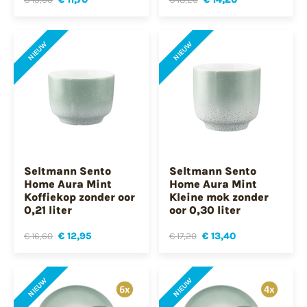
NIEUW
NIEUW
Seltmann Sento
Seltmann Sento
Home Aura Mint
Home Aura Mint
Koffiekop zonder oor
Kleine mok zonder
0,21 liter
oor 0,30 liter
€ 16,60
€ 12,95
€ 17,20
€ 13,40
NIEUW
NIEUW