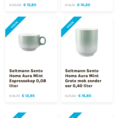
€ 20,30
€ 15,85
€ 13,10
€ 10,20
NIEUW
NIEUW
Seltmann Sento
Seltmann Sento
Home Aura Mint
Home Aura Mint
Espressokop 0,08
Grote mok zonder
liter
oor 0,40 liter
€ 16,70
€ 12,95
€ 21,60
€ 16,85