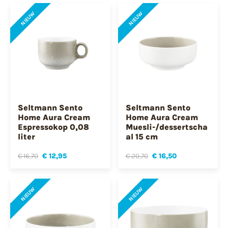
NIEUW
NIEUW
Seltmann Sento
Seltmann Sento
Home Aura Cream
Home Aura Cream
Espressokop 0,08
Muesli-/dessertscha
liter
al 15 cm
€ 16,70
€ 12,95
€ 20,70
€ 16,50
NIEUW
NIEUW