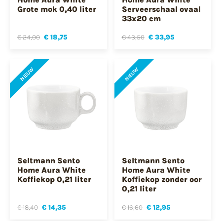
Grote mok 0,40 liter
Serveerschaal ovaal
33x20 cm
€ 24,00
€ 18,75
€ 43,50
€ 33,95
NIEUW
NIEUW
Seltmann Sento
Seltmann Sento
Home Aura White
Home Aura White
Koffiekop 0,21 liter
Koffiekop zonder oor
0,21 liter
€ 18,40
€ 14,35
€ 16,60
€ 12,95