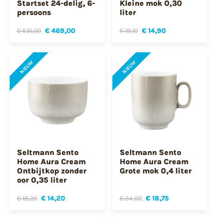
Startset 24-delig, 6-
Kleine mok 0,30
persoons
liter
€ 631,00
€ 469,00
€ 19,10
€ 14,90
NIEUW
NIEUW
Seltmann Sento
Seltmann Sento
Home Aura Cream
Home Aura Cream
Ontbijtkop zonder
Grote mok 0,4 liter
oor 0,35 liter
€ 18,20
€ 14,20
€ 24,00
€ 18,75