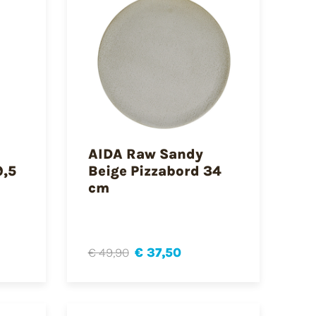
AIDA Raw Sandy
9,5
Beige Pizzabord 34
cm
€ 49,90
€ 37,50