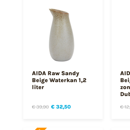
AIDA Raw Sandy
AI
Beige Waterkan 1,2
Bei
liter
zon
Du
€ 39,90
€ 32,50
€ 12