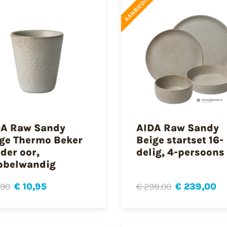
AANBIEDING
DA Raw Sandy
AIDA Raw Sandy
ge Thermo Beker
Beige startset 16-
der oor,
delig, 4-persoons
bbelwandig
,90
€ 10,95
€ 298,00
€ 239,00