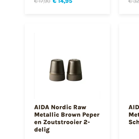
€ 17,90
€ 14,95
€ 32
AIDA Nordic Raw
AID
Metallic Brown Peper
Met
en Zoutstrooier 2-
Sch
delig