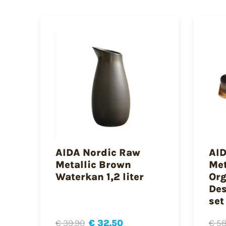
AIDA Nordic Raw
AID
Metallic Brown
Met
Waterkan 1,2 liter
Org
Des
set
€ 39,90
€ 32,50
€ 58