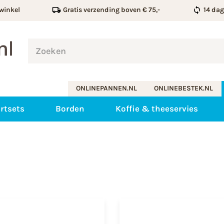
winkel
Gratis verzending boven € 75,-
14 da
ONLINEPANNEN.NL
ONLINEBESTEK.NL
rtsets
Borden
Koffie & theeservies