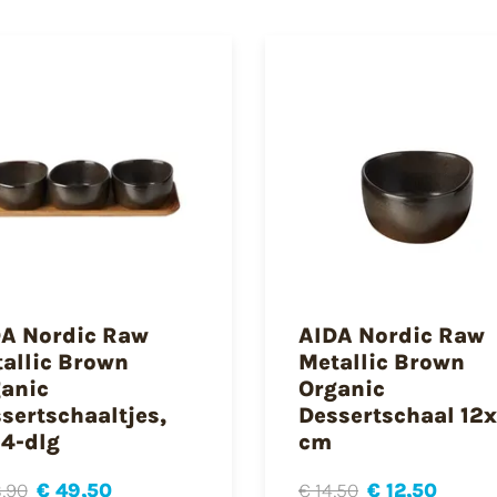
A Nordic Raw
AIDA Nordic Raw
allic Brown
Metallic Brown
anic
Organic
sertschaaltjes,
Dessertschaal 12x
 4-dlg
cm
,90
€ 49,50
€ 14,50
€ 12,50