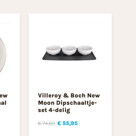
New
Villeroy & Boch New
al
Moon Dipschaaltje-
set 4-delig
€ 74,60
€ 55,95