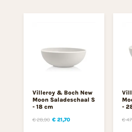
Villeroy & Boch New
Vil
Moon Saladeschaal S
Moo
- 18 cm
- 2
€ 28,90
€ 21,70
€ 47