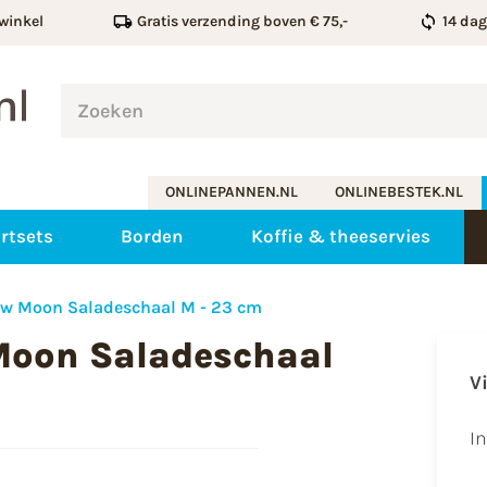
winkel
Gratis verzending boven € 75,-
14 da
ONLINEPANNEN.NL
ONLINEBESTEK.NL
rtsets
Borden
Koffie & theeservies
ew Moon Saladeschaal M - 23 cm
Moon Saladeschaal
V
I