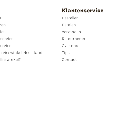
Klantenservice
s
Bestellen
pen
Betalen
ies
Verzenden
servies
Retourneren
servies
Over ons
ervieswinkel Nederland
Tips
llie winkel?
Contact