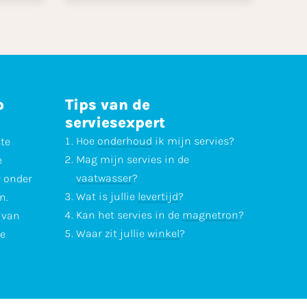
p
Tips van de
serviesexpert
Hoe
onderhoud
ik mijn servies?
ste
Mag mijn servies in de
e
vaatwasser
?
r onder
Wat is jullie
levertijd
?
n.
Kan het servies in de
magnetron
?
l van
Waar zit jullie
winkel
?
te