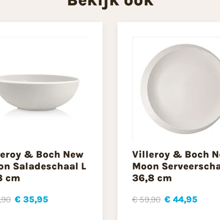
leroy & Boch New
Villeroy & Boch 
n Saladeschaal L
Moon Serveerscha
8 cm
36,8 cm
,90
€ 35,95
€ 59,90
€ 44,95