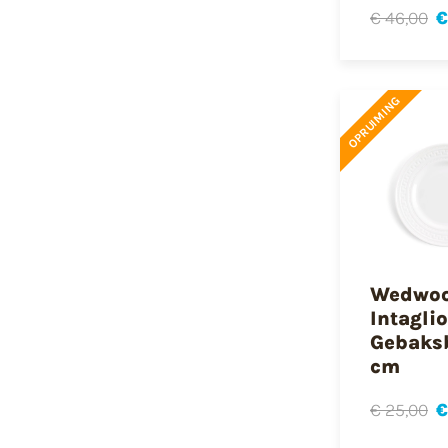
€ 46,00
€
OPRUIMING
Wedwo
Intaglio
Gebaks
cm
€ 25,00
€