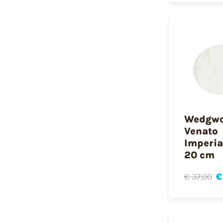
Wedgw
Venato
Imperia
20 cm
€ 37,00
€