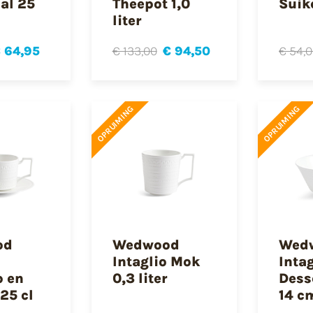
al 25
Theepot 1,0
Suik
liter
 64,95
€ 133,00
€ 94,50
€ 54,
OPRUIMING
OPRUIMING
od
Wedwood
Wed
Intaglio Mok
Intag
p en
0,3 liter
Dess
25 cl
14 c