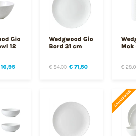
od Gio
Wedgwood Gio
Wedg
owl 12
Bord 31 cm
Mok 0
 16,95
€ 84,00
€ 71,50
€ 28,
AANBIEDING