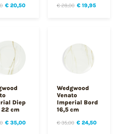
00
€ 20,50
€ 28,00
€ 19,95
gwood
Wedgwood
to
Venato
rial Diep
Imperial Bord
 22 cm
16,5 cm
00
€ 35,00
€ 35,00
€ 24,50