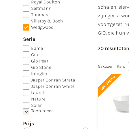
Royal Doulton
schalen, sier
Seltmann
Thomas
zijn geest wo
Villeroy & Boch
voortgezet. 
Wedgwood
GIO, die hun
Serie
70 resultate
Edme
Gio
Gio Pearl
Gekozen filters
Gio Stone
Intaglio
OPRUIMING
Jasper Conran Strata
Jasper Conran White
Laurel
Nature
Solar
Toon meer
Prijs