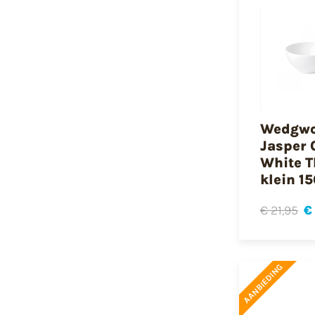
Wedgw
Jasper 
White 
klein 1
€ 21,95
€
AANBIEDING