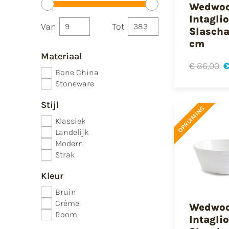
Wedwo
Intaglio
Van
Tot
Slascha
cm
Materiaal
€ 86,00
€
Bone China
Stoneware
Stijl
OPRUIMING
Klassiek
Landelijk
Modern
Strak
Kleur
Bruin
Crème
Wedwo
Room
Intaglio