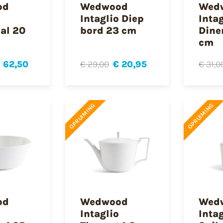
od
Wedwood
Wed
Intaglio Diep
Intag
al 20
bord 23 cm
Dine
cm
 62,50
€ 29,00
€ 20,95
€ 31,0
OPRUIMING
OPRUIMING
od
Wedwood
Wed
Intaglio
Intag