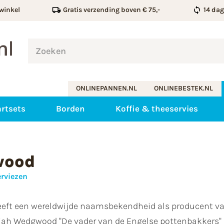
winkel
Gratis verzending boven € 75,-
14 da
ONLINEPANNEN.NL
ONLINEBESTEK.NL
rtsets
Borden
Koffie & theeservies
wood
erviezen
ft een wereldwijde naamsbekendheid als producent van
siah Wedgwood "De vader van de Engelse pottenbakkers" sti