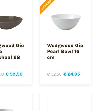
AANBIEDING
wood Gio
Wedgwood Gio
e
Pearl Bowl 16
chaal 28
cm
00
€ 59,50
€ 32,50
€ 24,95