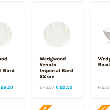
ood
Wedgwood
Wedg
Venato
Bowl
l Bord
Imperial Bord
22 cm
 26,50
€ 43,00
€ 29,50
€ 27,9