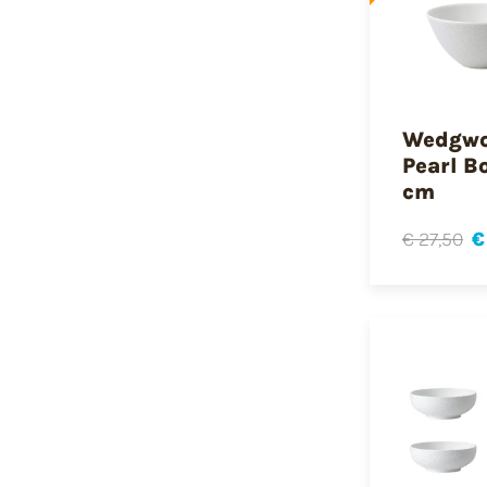
Wedgwo
Pearl B
cm
€ 27,50
€