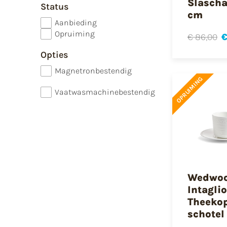
Slascha
Status
cm
Aanbieding
Opruiming
€ 86,00
€
Opties
Magnetronbestendig
OPRUIMING
Vaatwasmachinebestendig
Wedwo
Intaglio
Theeko
schotel 