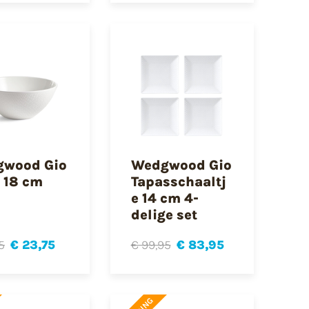
wood Gio
Wedgwood Gio
 18 cm
Tapasschaaltj
e 14 cm 4-
delige set
5
€ 23,75
€ 99,95
€ 83,95