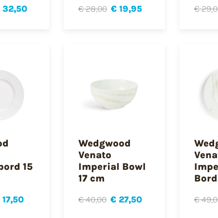
 32,50
€ 28,00
€ 19,95
€ 29,
od
Wedgwood
Wed
Venato
Vena
bord 15
Imperial Bowl
Impe
17 cm
Bord
 17,50
€ 40,00
€ 27,50
€ 49,