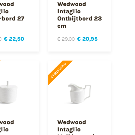
wood
Wedwood
lio
Intaglio
rbord 27
Ontbijtbord 23
cm
0
€ 22,50
€ 29,00
€ 20,95
OPRUIMING
wood
Wedwood
lio
Intaglio