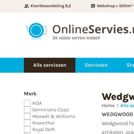
Klantbeoordeling 9,2
Webshop + 500m² 
Alle serviezen
Serviezen
Sta
Merk
Wedg
AIDA
Home
Alle s
Geminiano Cozzi
WEDGWOOD
Maxwell & Williams
Rosenthal
Wedgwood hee
Royal Delft
artikelen. Jo