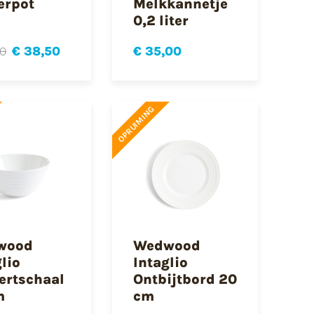
erpot
Melkkannetje
0,2 liter
00
€ 38,50
€ 35,00
OPRUIMING
wood
Wedwood
lio
Intaglio
ertschaal
Ontbijtbord 20
m
cm