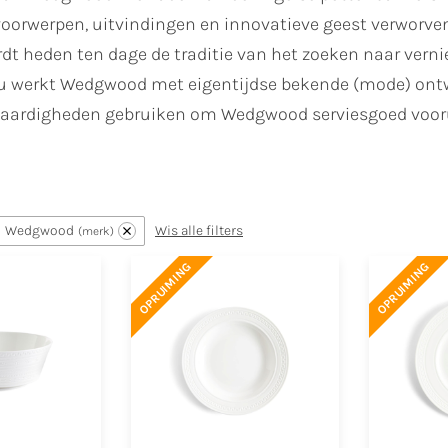
voorwerpen, uitvindingen en innovatieve geest verworve
rdt heden ten dage de traditie van het zoeken naar vern
Nu werkt Wedgwood met eigentijdse bekende (mode) ontw
 vaardigheden gebruiken om Wedgwood serviesgoed vooru
n
Wedgwood
Wis alle filters
merk
OPRUIMING
OPRUIMING