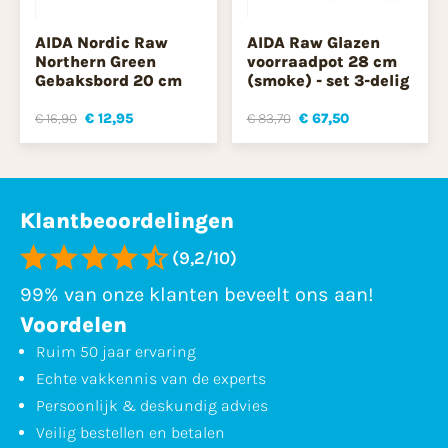
AIDA Nordic Raw
AIDA Raw Glazen
Northern Green
voorraadpot 28 cm
Gebaksbord 20 cm
(smoke) - set 3-delig
€ 16,90
€ 12,95
€ 83,70
€ 67,50
Klantbeoordelingen
(9,2/10)
99% van onze klanten beveelt ons aan!
Voordelen
Ruim 50 jaar ervaring
Echte vakkennis van de experts
Persoonlijk & deskundig advies
Veilig bestellen en betalen