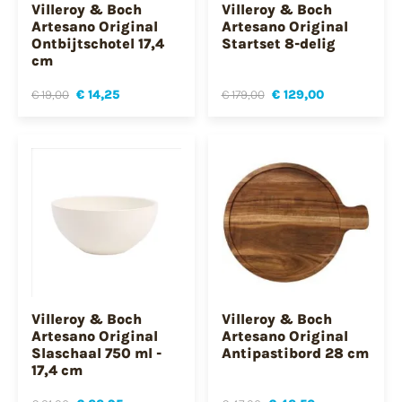
Villeroy & Boch
Villeroy & Boch
Artesano Original
Artesano Original
Ontbijtschotel 17,4
Startset 8-delig
cm
€ 19,00
€ 14,25
€ 179,00
€ 129,00
Villeroy & Boch
Villeroy & Boch
Artesano Original
Artesano Original
Slaschaal 750 ml -
Antipastibord 28 cm
17,4 cm