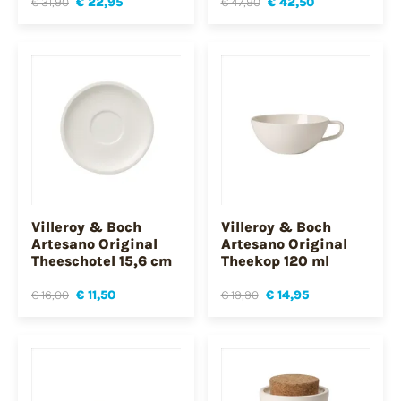
€ 31,90
€ 22,95
€ 47,90
€ 42,50
Villeroy & Boch
Villeroy & Boch
Artesano Original
Artesano Original
Theeschotel 15,6 cm
Theekop 120 ml
€ 16,00
€ 11,50
€ 19,90
€ 14,95