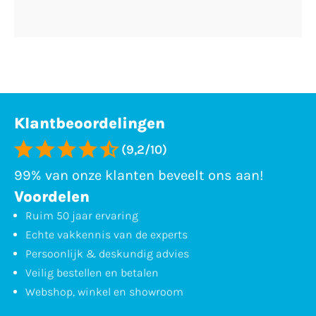
Klantbeoordelingen
(9,2/10)
99% van onze klanten beveelt ons aan!
Voordelen
Ruim 50 jaar ervaring
Echte vakkennis van de experts
Persoonlijk & deskundig advies
Veilig bestellen en betalen
Webshop, winkel en showroom