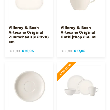
Villeroy & Boch
Villeroy & Boch
Artesano Original
Artesano Original
Zuurschaaltje 28x16
Ontbijtkop 260 ml
cm
€ 26,90
€ 19,95
€ 22,90
€ 17,95
AANBIEDING