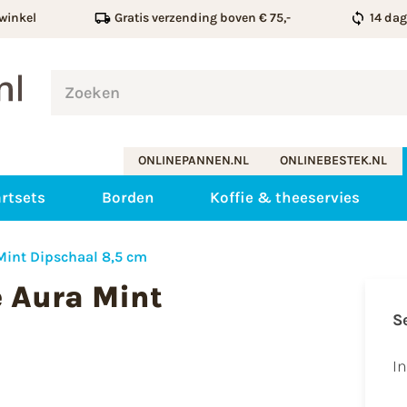
winkel
Gratis verzending boven € 75,-
14 da
ONLINEPANNEN.NL
ONLINEBESTEK.NL
rtsets
Borden
Koffie & theeservies
int Dipschaal 8,5 cm
 Aura Mint
S
In