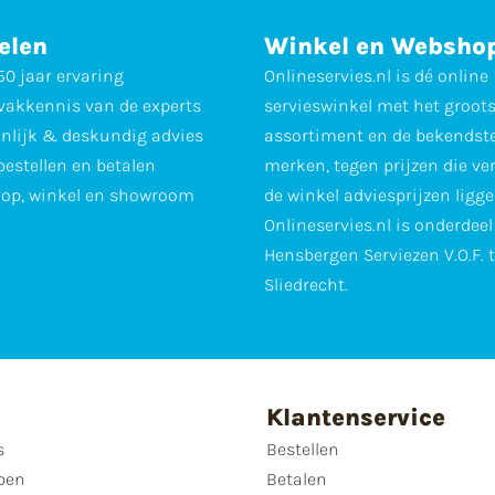
elen
Winkel en Websho
0 jaar ervaring
Onlineservies.nl is dé online
vakkennis van de experts
servieswinkel met het groot
nlijk & deskundig advies
assortiment en de bekendst
 bestellen en betalen
merken, tegen prijzen die ve
op, winkel en showroom
de winkel adviesprijzen ligge
Onlineservies.nl is onderdee
Hensbergen Serviezen V.O.F. 
Sliedrecht.
Klantenservice
s
Bestellen
pen
Betalen