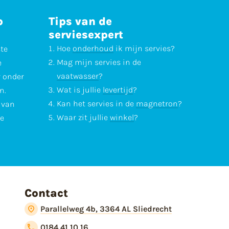
p
Tips van de
serviesexpert
Hoe
onderhoud
ik mijn servies?
ste
Mag mijn servies in de
e
vaatwasser
?
r onder
Wat is jullie
levertijd
?
n.
Kan het servies in de
magnetron
?
l van
Waar zit jullie
winkel
?
te
Contact
Parallelweg 4b, 3364 AL Sliedrecht
0184 41 10 16