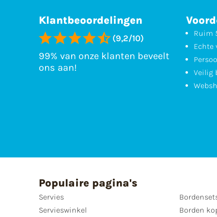
Klantbeoordelingen
Voord
Ruim 5
(9,2/10)
Echte 
99% van onze klanten beveelt
Persoo
ons aan!
Veilig
Websh
Populaire pagina's
Servies
Bordenset
Servieswinkel
Borden ko