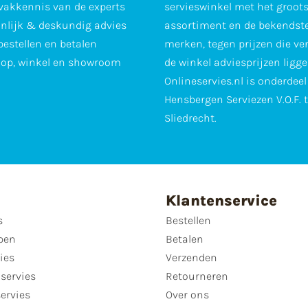
vakkennis van de experts
servieswinkel met het groot
nlijk & deskundig advies
assortiment en de bekendst
 bestellen en betalen
merken, tegen prijzen die ve
op, winkel en showroom
de winkel adviesprijzen ligge
Onlineservies.nl is onderdee
Hensbergen Serviezen V.O.F. 
Sliedrecht.
Klantenservice
s
Bestellen
pen
Betalen
ies
Verzenden
servies
Retourneren
servies
Over ons