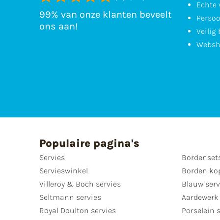
Echte 
99% van onze klanten beveelt
Persoo
ons aan!
Veilig
Websh
Populaire pagina's
Servies
Bordenset
Servieswinkel
Borden ko
Villeroy & Boch servies
Blauw serv
Seltmann servies
Aardewerk 
Royal Doulton servies
Porselein 