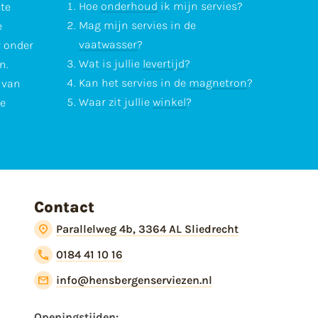
Hoe
onderhoud
ik mijn servies?
ste
Mag mijn servies in de
e
vaatwasser
?
r onder
Wat is jullie
levertijd
?
n.
Kan het servies in de
magnetron
?
l van
Waar zit jullie
winkel
?
te
Contact
Parallelweg 4b, 3364 AL Sliedrecht
0184 41 10 16
info@hensbergenserviezen.nl
Openingstijden: