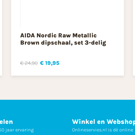
AIDA Nordic Raw Metallic
Brown dipschaal, set 3-delig
€ 24,90
€ 19,95
elen
Winkel en Websho
0 jaar ervaring
Onlineservies.nl is dé online