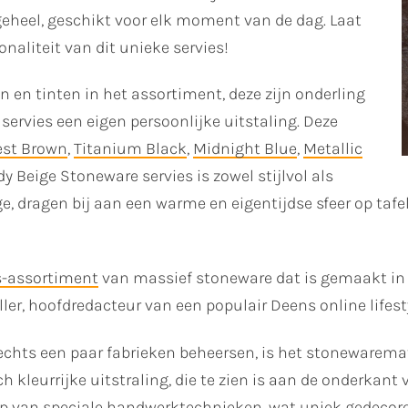
 geheel, geschikt voor elk moment van de dag. Laat
naliteit van dit unieke servies!
n en tinten in het assortiment, deze zijn onderling
servies een eigen persoonlijke uitstaling. Deze
est Brown
,
Titanium Black
,
Midnight Blue
,
Metallic
dy Beige Stoneware servies is zowel stijlvol als
ge, dragen bij aan een warme en eigentijdse sfeer op tafel
s-assortiment
van massief stoneware dat is gemaakt i
r, hoofdredacteur van een populair Deens online lifest
lechts een paar fabrieken beheersen, is het stonewarem
ch kleurrijke uitstraling, die te zien is aan de onderkan
 van speciale handwerktechnieken, wat uniek gedecoreer