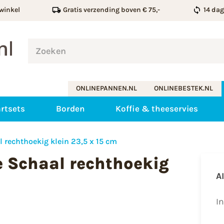
winkel
Gratis verzending boven € 75,-
14 da
ONLINEPANNEN.NL
ONLINEBESTEK.NL
rtsets
Borden
Koffie & theeservies
 rechthoekig klein 23,5 x 15 cm
 Schaal rechthoekig
A
I