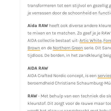
transformeren tot een stijlvol en gezellig
je verrassen door de schoonheid en functio
Aida RAW
heeft ook diverse andere kleure
te mixen en te matchen. Zo geef je je RAW 
AIDA collectie bestaat uit:
Artic White
,
For
Brown
en de
Northern Green
serie. Dit San
tijdloos. De borden, in het zandkleurig bei
AIDA RAW
AIDA Crafted Nordic concept, is een
servie
beroemdheid Christiane Schaumburg-Mülle
RAW
- Met behulp van een techniek die s
kleurstof. Dit zorgt voor de rauwe maar to
wordt het glazuur aangebracht met behulp