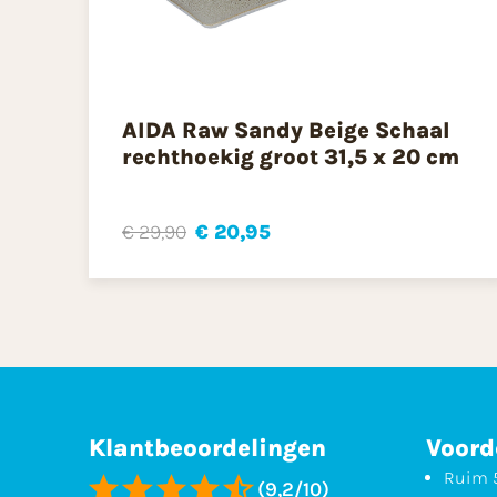
AIDA Raw Sandy Beige Schaal
rechthoekig groot 31,5 x 20 cm
€ 29,90
€ 20,95
Klantbeoordelingen
Voord
Ruim 5
(9,2/10)