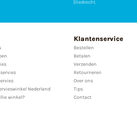
Sliedrecht.
Klantenservice
s
Bestellen
pen
Betalen
ies
Verzenden
servies
Retourneren
servies
Over ons
ervieswinkel Nederland
Tips
llie winkel?
Contact