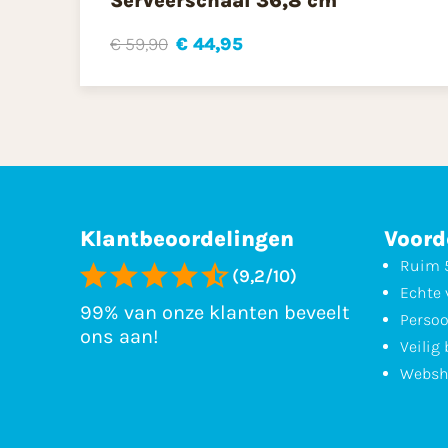
Serveerschaal 36,8 cm
€ 59,90
€ 44,95
Klantbeoordelingen
Voord
Ruim 5
(9,2/10)
Echte 
99% van onze klanten beveelt
Persoo
ons aan!
Veilig
Websh