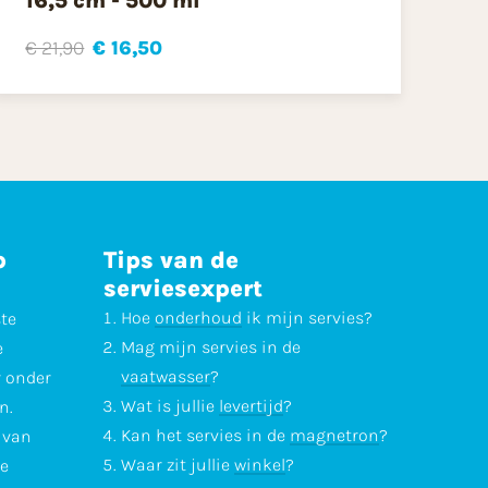
16,5 cm - 500 ml
€ 21,90
€ 16,50
p
Tips van de
serviesexpert
Hoe
onderhoud
ik mijn servies?
ste
Mag mijn servies in de
e
vaatwasser
?
r onder
Wat is jullie
levertijd
?
n.
Kan het servies in de
magnetron
?
l van
Waar zit jullie
winkel
?
te