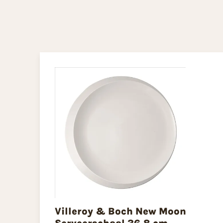
Villeroy & Boch New Moon