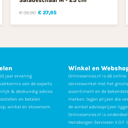
Saladeschaal M - 23 cm
€ 36,90
€ 27,95
elen
Winkel en Websho
0 jaar ervaring
Onlineservies.nl is dé online
vakkennis van de experts
servieswinkel met het groot
nlijk & deskundig advies
assortiment en de bekendst
 bestellen en betalen
merken, tegen prijzen die ve
op, winkel en showroom
de winkel adviesprijzen ligge
Onlineservies.nl is onderdee
Hensbergen Serviezen V.O.F. 