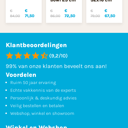
€
€
€
€
€
€
84,00
71,50
86,00
72,50
79,00
67,50
Klantbeoordelingen
(9,2/10)
99% van onze klanten beveelt ons aan!
Voordelen
Ruim 50 jaar ervaring
Echte vakkennis van de experts
Persoonlijk & deskundig advies
Veilig bestellen en betalen
Webshop, winkel en showroom
Winkel en Webshop