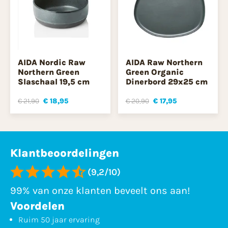
AIDA Nordic Raw
AIDA Raw Northern
Northern Green
Green Organic
Slaschaal 19,5 cm
Dinerbord 29x25 cm
€ 21,90
€ 18,95
€ 20,90
€ 17,95
Klantbeoordelingen
(9,2/10)
99% van onze klanten beveelt ons aan!
Voordelen
Ruim 50 jaar ervaring