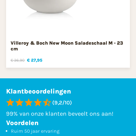
Villeroy & Boch New Moon Saladeschaal M - 23
cm
€ 36,90
€ 27,95
Klantbeoordelingen
(9,2/10)
99% van onze klanten beveelt ons aan!
Voordelen
Ruim 50 jaar ervaring