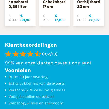
en schotel
Gebaksbord
Ontbijtbord
0,26 liter
17 cm
23 cm
€
€
€
€
€
€
46,00
38,95
21,00
17,85
28,00
23,95
Klantbeoordelingen
(9,2/10)
99% van onze klanten beveelt ons aan!
Voordelen
Ruim 50 jaar ervaring
Echte vakkennis van de experts
Persoonlijk & deskundig advies
Veilig bestellen en betalen
Webshop, winkel en showroom