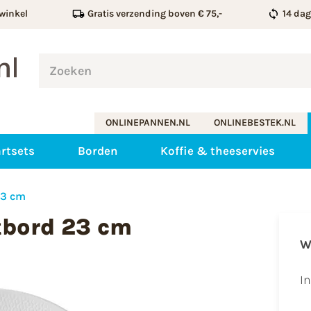
winkel
Gratis verzending boven € 75,-
14 da
ONLINEPANNEN.NL
ONLINEBESTEK.NL
rtsets
Borden
Koffie & theeservies
23 cm
tbord 23 cm
W
I