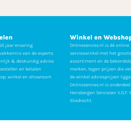
elen
Winkel en Websho
0 jaar ervaring
Onlineservies.nl is dé online
vakkennis van de experts
servieswinkel met het groot
nlijk & deskundig advies
assortiment en de bekendst
 bestellen en betalen
merken, tegen prijzen die ve
op, winkel en showroom
de winkel adviesprijzen ligge
Onlineservies.nl is onderdee
Hensbergen Serviezen V.O.F. 
Sliedrecht.