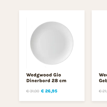
Wedgwood Gio
We
Dinerbord 28 cm
Geb
€ 31,00
€ 26,95
€ 21