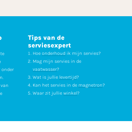
p
Tips van de
serviesexpert
Hoe
onderhoud
ik mijn servies?
ste
Mag mijn servies in de
e
vaatwasser
?
r onder
Wat is jullie
levertijd
?
n.
Kan het servies in de
magnetron
?
l van
Waar zit jullie
winkel
?
te