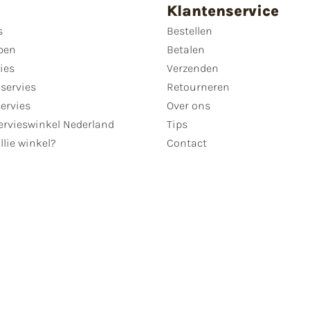
Klantenservice
s
Bestellen
pen
Betalen
ies
Verzenden
servies
Retourneren
servies
Over ons
ervieswinkel Nederland
Tips
llie winkel?
Contact