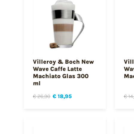
Villeroy & Boch New
Vil
Wave Caffe Latte
Wav
Machiato Glas 300
Mac
ml
€ 26,90
€ 18,95
€ 14