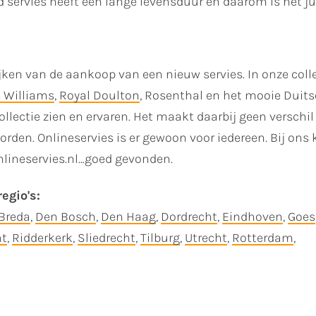
ed servies heeft een lange levensduur en daarom is het ju
ijken van de aankoop van een nieuw servies. In onze coll
 Williams
,
Royal Doulton
, Rosenthal en het mooie Duit
lectie zien en ervaren. Het maakt daarbij geen verschil 
orden. Onlineservies is er gewoon voor iedereen. Bij ons k
nlineservies.nl…goed gevonden.
egio's:
Breda
,
Den Bosch
,
Den Haag
,
Dordrecht
,
Eindhoven
,
Goes
ht
,
Ridderkerk
,
Sliedrecht
,
Tilburg
,
Utrecht
,
Rotterdam
,