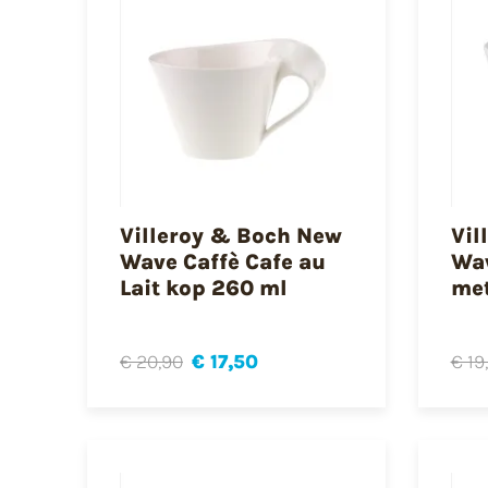
Villeroy & Boch New
Vil
Wave Caffè Cafe au
Wav
Lait kop 260 ml
met
€ 20,90
€ 17,50
€ 19