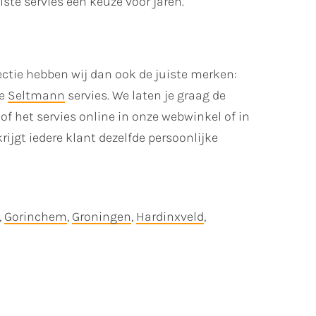
iste servies een keuze voor jaren.
ectie hebben wij dan ook de juiste merken:
se
Seltmann
servies. We laten je graag de
of het servies online in onze webwinkel of in
rijgt iedere klant dezelfde persoonlijke
,
Gorinchem
,
Groningen
,
Hardinxveld
,