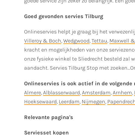
goede service zijn zeker zo belangrijk. Een go
Goed gevonden servies Tilburg
Onlineservies helpt je graag bij het verwezenl
Villeroy & Boch
,
Wedgwood
,
Tettau
,
Maxwell &
kracht en mogelijkheden van onze serviezencol
onze fysieke winkel te Sliedrecht besteld zal w
aandacht. Servies Tilburg Stop met zoeken…O
Onlineservies is ook actief in de volgende r
Almere
,
Alblasserwaard
,
Amsterdam
,
Arnhem
,
Hoeksewaard
,
Leerdam
,
Nijmegen
,
Papendrec
Relevante pagina's
Serviesset kopen