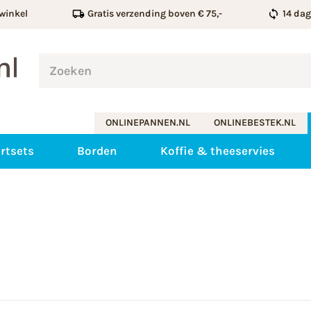
winkel
Gratis verzending boven € 75,-
14 da
ONLINEPANNEN.NL
ONLINEBESTEK.NL
rtsets
Borden
Koffie & theeservies