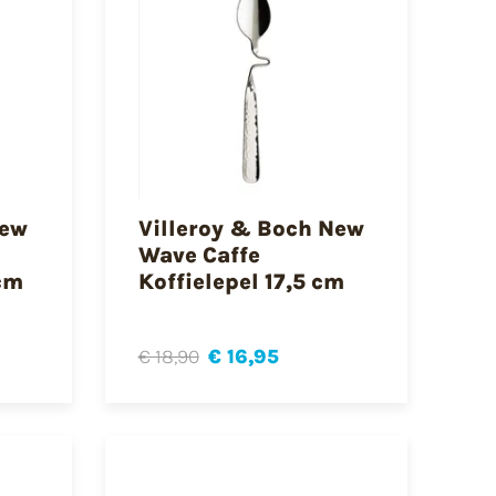
New
Villeroy & Boch New
Wave Caffe
cm
Koffielepel 17,5 cm
€ 18,90
€ 16,95