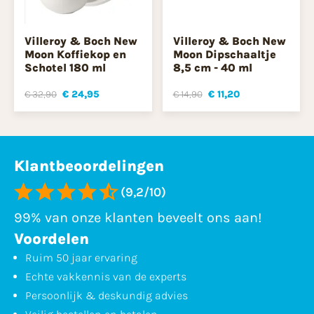
Villeroy & Boch New
Villeroy & Boch New
Moon Koffiekop en
Moon Dipschaaltje
Schotel 180 ml
8,5 cm - 40 ml
€ 32,90
€ 24,95
€ 14,90
€ 11,20
Klantbeoordelingen
(9,2/10)
99% van onze klanten beveelt ons aan!
Voordelen
Ruim 50 jaar ervaring
Echte vakkennis van de experts
Persoonlijk & deskundig advies