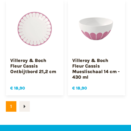
Villeroy & Boch
Villeroy & Boch
Fleur Cassis
Fleur Cassis
Ontbijtbord 21,2 cm
Mueslischaal 14 cm -
430 ml
€ 18,90
€ 18,90
1