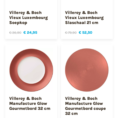
Villeroy & Boch
Villeroy & Boch
Vieux Luxembourg
Vieux Luxembourg
Soepkop
Slaschaal 21 cm
€ 36,90
€ 24,95
€ 79,90
€ 52,50
Villeroy & Boch
Villeroy & Boch
Manufacture Glow
Manufacture Glow
Gourmetbord 32 cm
Gourmetbord coupe
32 cm