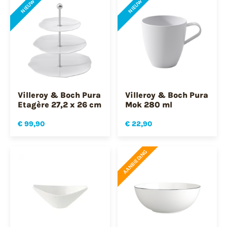
NIEUW
NIEUW
Villeroy & Boch Pura
Villeroy & Boch Pura
Etagère 27,2 x 26 cm
Mok 280 ml
€ 99,90
€ 22,90
AANBIEDING