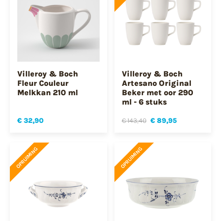
Villeroy & Boch
Villeroy & Boch
Fleur Couleur
Artesano Original
Melkkan 210 ml
Beker met oor 290
ml - 6 stuks
€ 32,90
€ 143,40
€ 89,95
OPRUIMING
OPRUIMING