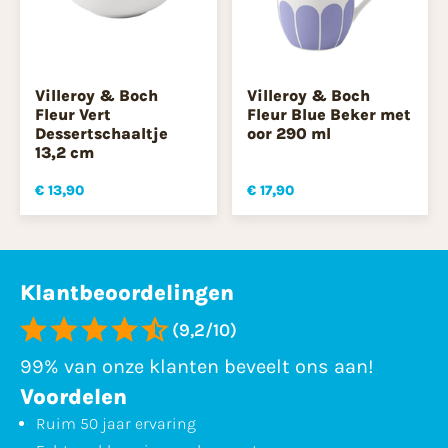
Villeroy & Boch
Villeroy & Boch
Fleur Vert
Fleur Blue Beker met
Dessertschaaltje
oor 290 ml
13,2 cm
€ 13,90
€ 17,90
Klantbeoordelingen
(9,2/10)
99% van onze klanten beveelt ons aan!
Voordelen
Ruim 50 jaar ervaring