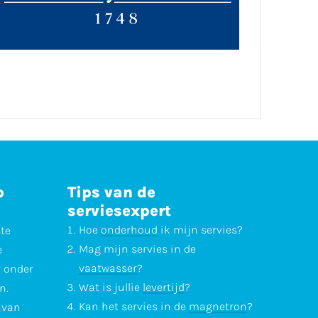
p
Tips van de
serviesexpert
Hoe
onderhoud
ik mijn servies?
ste
Mag mijn servies in de
e
vaatwasser
?
r onder
Wat is jullie
levertijd
?
n.
Kan het servies in de
magnetron
?
l van