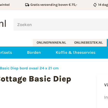
winkel
Gratis verzending boven € 75,-
14 da
ONLINEPANNEN.NL
ONLINEBESTEK.NL
rtsets
Borden
Koffie & theeservies
Basic Diep bord ovaal 24 x 21 cm
ottage Basic Diep
V
I