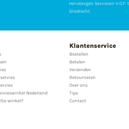
Hensbergen Serviezen V.O.F. 
Sliedrecht.
Klantenservice
s
Bestellen
pen
Betalen
ies
Verzenden
servies
Retourneren
servies
Over ons
ervieswinkel Nederland
Tips
llie winkel?
Contact