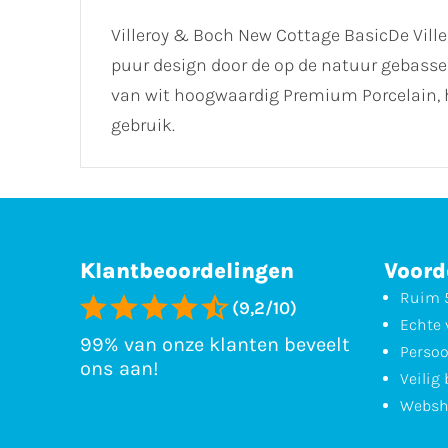
Villeroy & Boch New Cottage BasicDe Ville
puur design door de op de natuur gebassee
van wit hoogwaardig Premium Porcelain, h
gebruik.
Klantbeoordelingen
Voord
Ruim 5
(9,2/10)
Echte 
99% van onze klanten beveelt
Persoo
ons aan!
Veilig
Websh