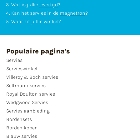
Wat is jullie
levertijd
?
Kan het servies in de
magnetron
?
Waar zit jullie
winkel
?
Populaire pagina's
Servies
Servieswinkel
Villeroy & Boch servies
Seltmann servies
Royal Doulton servies
Wedgwood Servies
Servies aanbieding
Bordensets
Borden kopen
Blauw servies