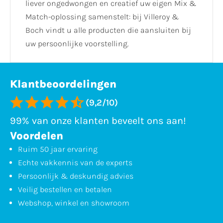
liever ongedwongen en creatief uw eigen Mix &
Match-oplossing samenstelt: bij Villeroy &
Boch vindt u alle producten die aansluiten bij
uw persoonlijke voorstelling.
Klantbeoordelingen
(9,2/10)
99% van onze klanten beveelt ons aan!
Voordelen
Ruim 50 jaar ervaring
Echte vakkennis van de experts
Persoonlijk & deskundig advies
Veilig bestellen en betalen
Webshop, winkel en showroom