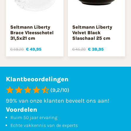
Seltmann Liberty
Seltmann Liberty
Brace Vleesschotel
Velvet Black
31,5x21 cm
Slaschaal 25 cm
€ 59,20
€ 49,95
€ 45,20
€ 38,95
Klantbeoordelingen
(9,2/10)
99% van onze klanten beveelt ons aan!
Voordelen
Ruim 50 jaar ervaring
Echte vakkennis van de experts