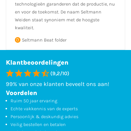
technologieën garanderen dat de productie, nu
en voor de toekomst. De naam Seltmann
Weiden staat synoniem met de hoogste
kwaliteit.
Seltmann Beat folder
Klantbeoordelingen
(9,2/10)
99% van onze klanten beveelt ons aan!
Voordelen
Ruim 50 jaar ervaring
Echte vakkennis van de experts
Persoonlijk & deskundig advies
Veilig bestellen en betalen