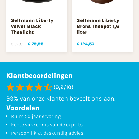
Seltmann Liberty
Seltmann Liberty
Velvet Black
Brons Theepot 1,6
Theelicht
liter
€ 96,90
€ 79,95
€ 124,50
Klantbeoordelingen
(9,2/10)
99% van onze klanten beveelt ons aan!
Voordelen
Ruim 50 jaar ervaring
Echte vakkennis van de experts
Persoonlijk & deskundig advies