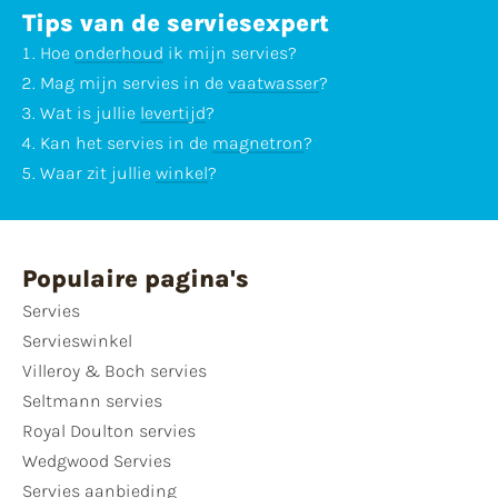
Tips van de serviesexpert
Hoe
onderhoud
ik mijn servies?
Mag mijn servies in de
vaatwasser
?
Wat is jullie
levertijd
?
Kan het servies in de
magnetron
?
Waar zit jullie
winkel
?
Populaire pagina's
Servies
Servieswinkel
Villeroy & Boch servies
Seltmann servies
Royal Doulton servies
Wedgwood Servies
Servies aanbieding