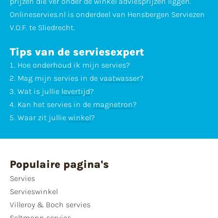
prijzen die ver onder de winkel adviesprijzen liggen.
Onlineservies.nl is onderdeel van Hensbergen Serviezen
V.O.F. te Sliedrecht.
Tips van de serviesexpert
Hoe
onderhoud
ik mijn servies?
Mag mijn servies in de
vaatwasser
?
Wat is jullie
levertijd
?
Kan het servies in de
magnetron
?
Waar zit jullie
winkel
?
Populaire pagina's
Servies
Servieswinkel
Villeroy & Boch servies
Seltmann servies