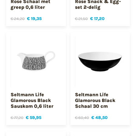
Rose Schaal met
Rose Snack & Egg-
greep 0,6 liter
set 2-delig
€ 24,20
€ 19,35
€ 21,50
€ 17,20
Seltmann Life
Seltmann Life
Glamorous Black
Glamorous Black
Sauskom 0,6 liter
Schaal 30 cm
€ 77,20
€ 59,95
€ 60,40
€ 48,50