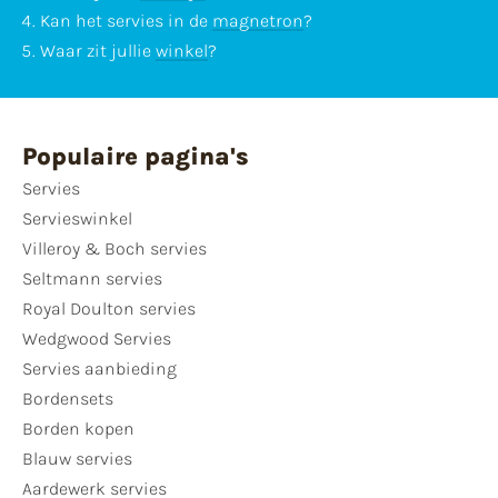
Kan het servies in de
magnetron
?
Waar zit jullie
winkel
?
Populaire pagina's
Servies
Servieswinkel
Villeroy & Boch servies
Seltmann servies
Royal Doulton servies
Wedgwood Servies
Servies aanbieding
Bordensets
Borden kopen
Blauw servies
Aardewerk servies