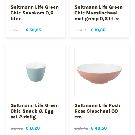
Seltmann Life Green
Seltmann Life Green
Chic Sauskom 0,6
Chic Mueslischaal
liter
met greep 0,6 liter
€ 77,20
€ 59,95
€ 24,20
€ 19,35
Seltmann Life Green
Seltmann Life Posh
Chic Snack & Egg-
Rose Slaschaal 30
set 2-delig
cm
€ 21,50
€ 17,20
€ 60,40
€ 48,50