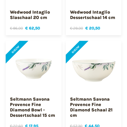
Wedwood Intaglio
Wedwood Intaglio
Slaschaal 20 cm
Dessertschaal 14 cm
€ 86,00
€ 62,50
€ 29,00
€ 20,50
NIEUW
NIEUW
Seltmann Savona
Seltmann Savona
Provence Fine
Provence Fine
Diamond Bowl -
Diamond Schaal 21
Dessertschaal 15 cm
cm
€ 22,60
€ 17,95
€ 57,30
€ 44,50