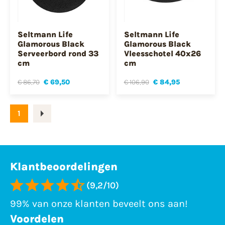
Seltmann Life
Seltmann Life
Glamorous Black
Glamorous Black
Serveerbord rond 33
Vleesschotel 40x26
cm
cm
€ 86,70
€ 69,50
€ 106,90
€ 84,95
1
Klantbeoordelingen
(9,2/10)
99% van onze klanten beveelt ons aan!
Voordelen