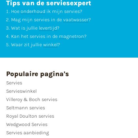
Tips van de serviesexpert
Hoe
onderhoud
ik mijn servies?
Mag mijn servies in de
vaatwasser
?
Wat is jullie
levertijd
?
Kan het servies in de
magnetron
?
Waar zit jullie
winkel
?
Populaire pagina's
Servies
Servieswinkel
Villeroy & Boch servies
Seltmann servies
Royal Doulton servies
Wedgwood Servies
Servies aanbieding