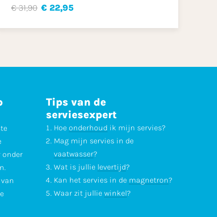
€ 31,90
€ 22,95
p
Tips van de
serviesexpert
Hoe
onderhoud
ik mijn servies?
ste
Mag mijn servies in de
e
vaatwasser
?
r onder
Wat is jullie
levertijd
?
n.
Kan het servies in de
magnetron
?
l van
Waar zit jullie
winkel
?
te