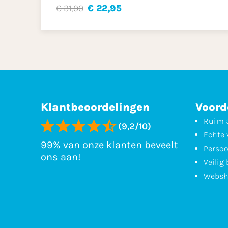
€ 31,90
€ 22,95
Klantbeoordelingen
Voord
Ruim 5
(9,2/10)
Echte 
99% van onze klanten beveelt
Persoo
ons aan!
Veilig
Websh