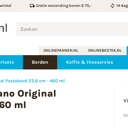
winkel
Gratis verzending boven € 75,-
14 da
ONLINEPANNEN.NL
ONLINEBESTEK.NL
rtsets
Borden
Koffie & theeservies
nal Pastabord 23,6 cm - 460 ml
ano Original
V
460 ml
I