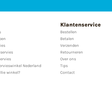
Klantenservice
s
Bestellen
pen
Betalen
ies
Verzenden
servies
Retourneren
servies
Over ons
ervieswinkel Nederland
Tips
llie winkel?
Contact