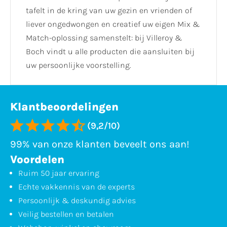
tafelt in de kring van uw gezin en vrienden of
liever ongedwongen en creatief uw eigen Mix &
Match-oplossing samenstelt: bij Villeroy &
Boch vindt u alle producten die aansluiten bij
uw persoonlijke voorstelling.
Klantbeoordelingen
(9,2/10)
99% van onze klanten beveelt ons aan!
Voordelen
Ruim 50 jaar ervaring
Echte vakkennis van de experts
Persoonlijk & deskundig advies
Veilig bestellen en betalen