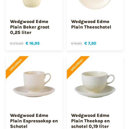
Wedgwood Edme
Wedgwood Edme
Plain Beker groot
Plain Theeschotel
0,25 liter
€ 23,00
€ 16,95
€ 9,95
€ 7,50
OPRUIMING
OPRUIMING
Wedgwood Edme
Wedgwood Edme
Plain Espressokop en
Plain Theekop en
Schotel
schotel 0,19 liter