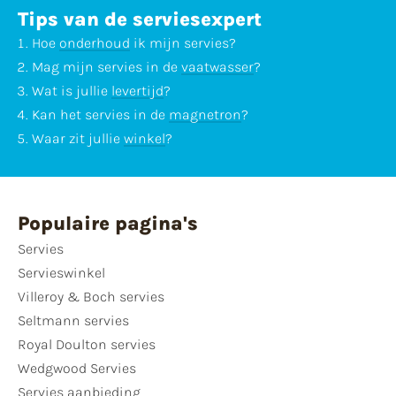
Tips van de serviesexpert
Hoe
onderhoud
ik mijn servies?
Mag mijn servies in de
vaatwasser
?
Wat is jullie
levertijd
?
Kan het servies in de
magnetron
?
Waar zit jullie
winkel
?
Populaire pagina's
Servies
Servieswinkel
Villeroy & Boch servies
Seltmann servies
Royal Doulton servies
Wedgwood Servies
Servies aanbieding