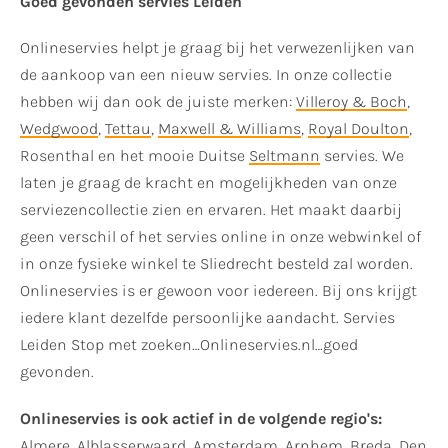
Goed gevonden servies Leiden
Onlineservies helpt je graag bij het verwezenlijken van
de aankoop van een nieuw servies. In onze collectie
hebben wij dan ook de juiste merken:
Villeroy & Boch
,
Wedgwood
,
Tettau
,
Maxwell & Williams
,
Royal Doulton
,
Rosenthal en het mooie Duitse
Seltmann
servies. We
laten je graag de kracht en mogelijkheden van onze
serviezencollectie zien en ervaren. Het maakt daarbij
geen verschil of het servies online in onze webwinkel of
in onze fysieke winkel te Sliedrecht besteld zal worden.
Onlineservies is er gewoon voor iedereen. Bij ons krijgt
iedere klant dezelfde persoonlijke aandacht. Servies
Leiden Stop met zoeken…Onlineservies.nl…goed
gevonden.
Onlineservies is ook actief in de volgende regio's:
Almere
,
Alblasserwaard
,
Amsterdam
,
Arnhem
,
Breda
,
Den