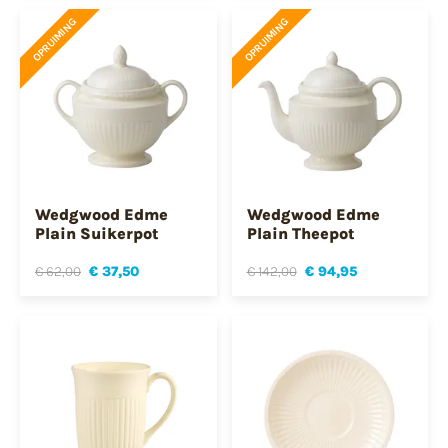
OPRUIMING
OPRUIMING
Wedgwood Edme
Wedgwood Edme
Plain Suikerpot
Plain Theepot
€ 62,00
€ 37,50
€ 142,00
€ 94,95