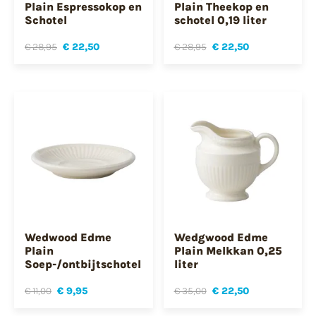
Plain Espressokop en
Plain Theekop en
Schotel
schotel 0,19 liter
€ 28,95
€ 22,50
€ 28,95
€ 22,50
Wedwood Edme
Wedgwood Edme
Plain
Plain Melkkan 0,25
Soep-/ontbijtschotel
liter
€ 11,00
€ 9,95
€ 35,00
€ 22,50