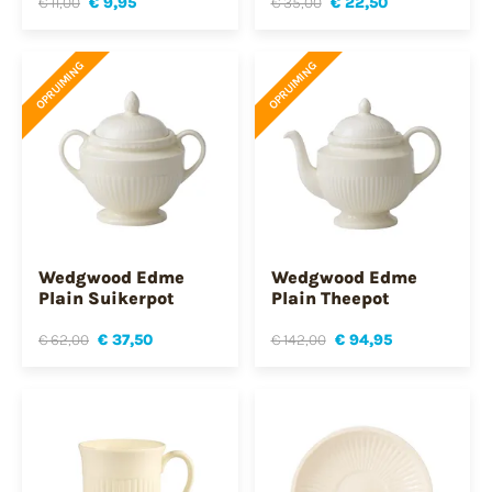
€ 11,00
€ 9,95
€ 35,00
€ 22,50
OPRUIMING
OPRUIMING
Wedgwood Edme
Wedgwood Edme
Plain Suikerpot
Plain Theepot
€ 62,00
€ 37,50
€ 142,00
€ 94,95